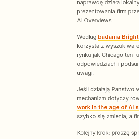
naprawdę działa lokaln
prezentowania firm prze
AI Overviews.
Według
badania Brigh
korzysta z wyszukiwarek
rynku jak Chicago ten 
odpowiedziach i podsum
uwagi.
Jeśli działają Państwo 
mechanizm dotyczy równ
work in the age of AI 
szybko się zmienia, a f
Kolejny krok: proszę s