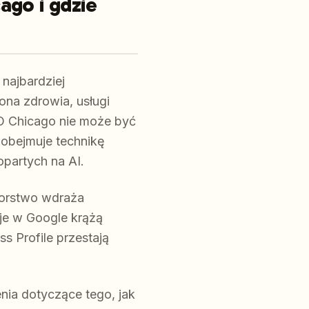
ago i gdzie
 najbardziej
rona zdrowia, usługi
SEO Chicago nie może być
 obejmuje technikę
opartych na AI.
iorstwo wdraża
cje w Google krążą
s Profile przestają
nia dotyczące tego, jak