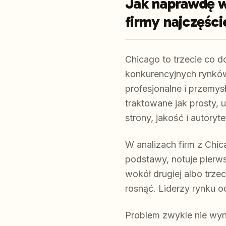
Jak naprawdę w
firmy najczęści
Chicago to trzecie co d
konkurencyjnych rynków d
profesjonalne i przemys
traktowane jak prosty, 
strony, jakość i autory
W analizach firm z Chi
podstawy, notuje pierw
wokół drugiej albo trze
rosnąć. Liderzy rynku o
Problem zwykle nie wyni