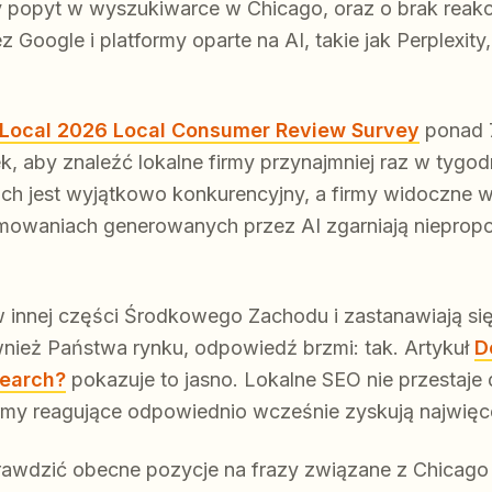
y popyt w wyszukiwarce w Chicago, oraz o brak reakc
z Google i platformy oparte na AI, takie jak Perplexi
tLocal 2026 Local Consumer Review Survey
ponad 
, aby znaleźć lokalne firmy przynajmniej raz w tygo
ruch jest wyjątkowo konkurencyjny, a firmy widoczne 
owaniach generowanych przez AI zgarniają niepropo
w innej części Środkowego Zachodu i zastanawiają się
ież Państwa rynku, odpowiedź brzmi: tak. Artykuł
D
search?
pokazuje to jasno. Lokalne SEO nie przestaje 
irmy reagujące odpowiednio wcześnie zyskują najwięce
prawdzić obecne pozycje na frazy związane z Chicago