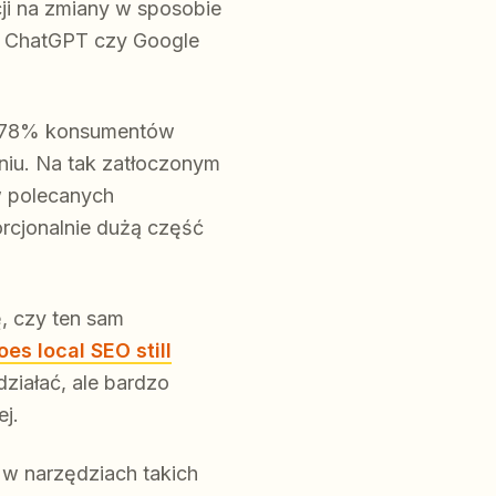
ji na zmiany w sposobie
ty, ChatGPT czy Google
78% konsumentów
dniu. Na tak zatłoczonym
w polecanych
rcjonalnie dużą część
, czy ten sam
oes local SEO still
działać, ale bardzo
j.
 w narzędziach takich