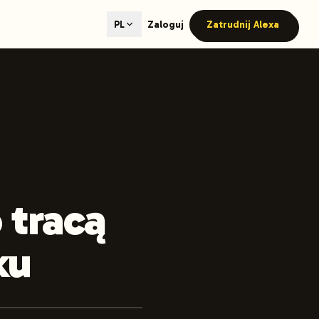
ted content generation with GEO optimization built-in.
Zaloguj
Zatrudnij Alexa
PL
our site.
hmind on Instagram
Like Launchmind on Facebook
 tracą
ku