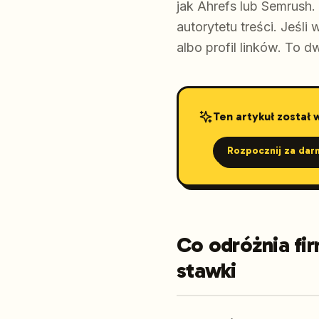
jak Ahrefs lub Semrush.
autorytetu treści. Jeśl
albo profil linków. To 
Ten artykuł został
Rozpocznij za dar
Co odróżnia fi
stawki