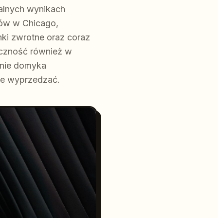
alnych wynikach
tów w Chicago,
nki zwrotne oraz coraz
oczność również w
 nie domyka
 je wyprzedzać.