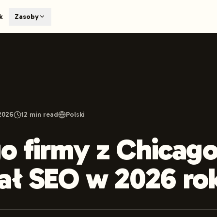
T
k
Zasoby
earch engines like ChatGPT, Claude, and Perplexity. Automa
te optimized content automatically. Published directly to y
ants. The future of search visibility.
n 48 hours.
 on LinkedIn
Watch Launchmind on YouTube
Follow Launc
2026
12
min read
Polski
o firmy z Chicago
ał SEO w 2026 ro