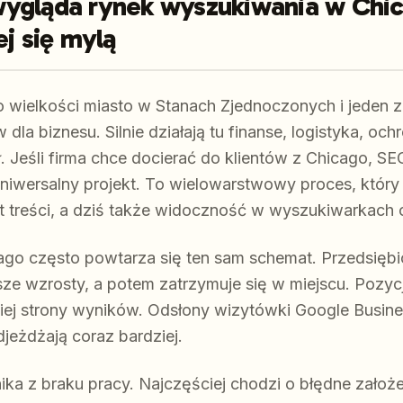
ygląda rynek wyszukiwania w Chic
ej się mylą
o wielkości miasto w Stanach Zjednoczonych i jeden z
la biznesu. Silnie działają tu finanse, logistyka, och
ł. Jeśli firma chce docierać do klientów z Chicago, 
uniwersalny projekt. To wielowarstwowy proces, który
tet treści, a dziś także widoczność w wyszukiwarkach 
cago często powtarza się ten sam schemat. Przedsięb
sze wzrosty, a potem zatrzymuje się w miejscu. Pozy
ciej strony wyników. Odsłony wizytówki Google Busines
djeżdżają coraz bardziej.
ka z braku pracy. Najczęściej chodzi o błędne założe