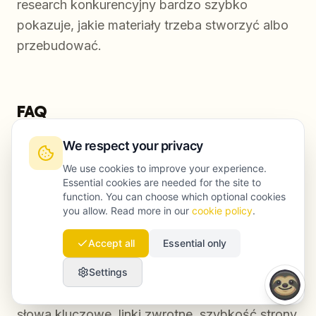
research konkurencyjny bardzo szybko
pokazuje, jakie materiały trzeba stworzyć albo
przebudować.
FAQ
We respect your privacy
We use cookies to improve your experience.
Jaka jest najważniejsza różnica między GEO
Essential cookies are needed for the site to
a SEO?
function. You can choose which optional cookies
you allow. Read more in our
cookie policy
.
SEO (Search Engine Optimization) koncentruje
Accept all
Essential only
się na zdobywaniu widoczności w tradycyjnych
wyszukiwarkach, takich jak Google, poprzez
Settings
optymalizację pod sygnały algorytmiczne:
słowa kluczowe, linki zwrotne, szybkość strony