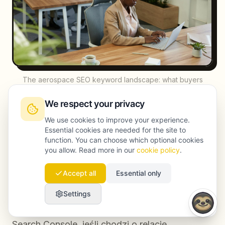
The aerospace SEO keyword landscape: what buyers
actually search for - Local SEO
We respect your privacy
We use cookies to improve your experience.
Właściwy partner zadaje pytania w rodzaju: po
Essential cookies are needed for the site to
jakich certyfikacjach filtrują dostawców
function. You can choose which optional cookies
you allow. Read more in our
cookie policy
.
Państwa klienci? Które kraje europejskie są
priorytetowe dla rozwoju? Czy celem jest
Accept all
Essential only
wejście na listy zatwierdzonych dostawców
Settings
Airbusa albo Safrana i czy obecność cyfrowa
to wspiera? Co pokazują obecne dane z Google
Search Console, jeśli chodzi o relację