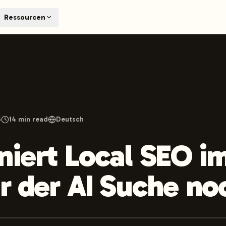
T
Ressourcen
earch engines like ChatGPT, Claude, and Perplexity. Automa
te optimized content automatically. Published directly to y
ants. The future of search visibility.
n 48 hours.
 on LinkedIn
Watch Launchmind on YouTube
Follow Launc
6
14
min read
Deutsch
niert Local SEO i
er der AI Suche no