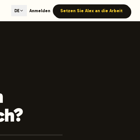
ted content generation with GEO optimization built-in.
Anmelden
Setzen Sie Alex an die Arbeit
DE
our site.
hmind on Instagram
Like Launchmind on Facebook
m
ch?