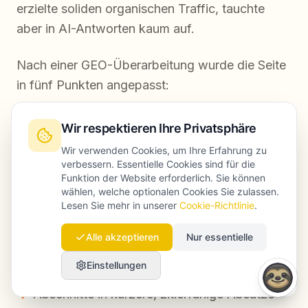
erzielte soliden organischen Traffic, tauchte
aber in AI-Antworten kaum auf.
Nach einer GEO-Überarbeitung wurde die Seite
in fünf Punkten angepasst:
eine direkte Antwort im Einstieg mit 95
Wir respektieren Ihre Privatsphäre
Wörtern
Wir verwenden Cookies, um Ihre Erfahrung zu
verbessern. Essentielle Cookies sind für die
ein klarer Abschnitt „Was ist Document
Funktion der Website erforderlich. Sie können
Automation Software?“
wählen, welche optionalen Cookies Sie zulassen.
Lesen Sie mehr in unserer
Cookie-Richtlinie
.
ein Vergleich mit RPA, DMS und E-Signature-
Tools
Alle akzeptieren
Nur essentielle
drei externe Quellen ergänzt
Einstellungen
Abschnitte in kürzere, zitierfähige Absätze