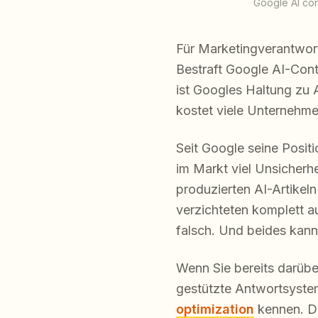
Google AI con
Für Marketingverantwort
Bestraft Google AI-Conte
ist Googles Haltung zu A
kostet viele Unternehm
Seit Google seine Positio
im Markt viel Unsicherh
produzierten AI-Artikel
verzichteten komplett a
falsch. Und beides kann
Wenn Sie bereits darübe
gestützte Antwortsystem
optimization
kennen. De