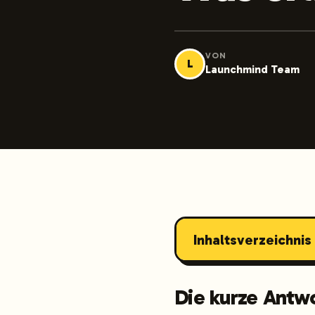
VON
L
Launchmind Team
Inhaltsverzeichnis
Die kurze Antw