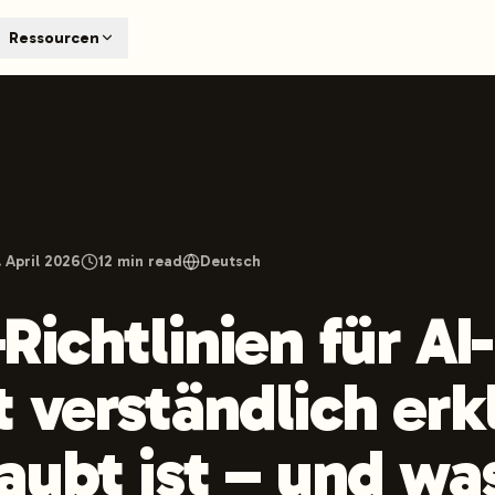
T
Ressourcen
earch engines like ChatGPT, Claude, and Perplexity. Automa
te optimized content automatically. Published directly to y
ants. The future of search visibility.
n 48 hours.
 on LinkedIn
Watch Launchmind on YouTube
Follow Launc
. April 2026
12
min read
Deutsch
ichtlinien für AI-
 verständlich erkl
aubt ist – und wa