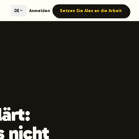
ted content generation with GEO optimization built-in.
Anmelden
Setzen Sie Alex an die Arbeit
DE
our site.
hmind on Instagram
Like Launchmind on Facebook
ärt:
s nicht