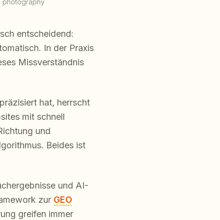
al photography
isch entscheidend:
tomatisch. In der Praxis
ieses Missverständnis
räzisiert hat, herrscht
ites mit schnell
 Richtung und
gorithmus. Beides ist
Suchergebnisse und AI-
Framework zur
GEO
ung greifen immer