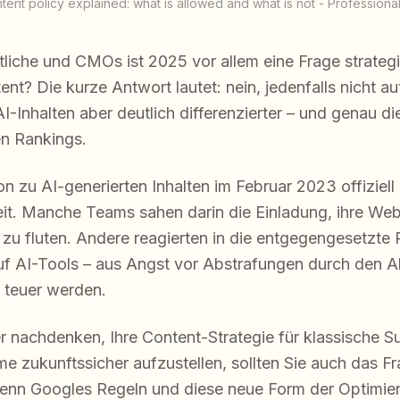
tent policy explained: what is allowed and what is not - Profession
liche und CMOs ist 2025 vor allem eine Frage strateg
nt? Die kurze Antwort lautet: nein, jedenfalls nicht au
I-Inhalten aber deutlich differenzierter – und genau d
en Rankings.
n zu AI-generierten Inhalten im Februar 2023 offiziell p
eit. Manche Teams sahen darin die Einladung, ihre Webs
n zu fluten. Andere reagierten in die entgegengesetzte
uf AI-Tools – aus Angst vor Abstrafungen durch den Al
 teuer werden.
r nachdenken, Ihre Content-Strategie für klassische 
e zukunftssicher aufzustellen, sollten Sie auch das 
nn Googles Regeln und diese neue Form der Optimier