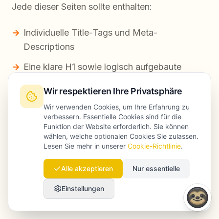
Jede dieser Seiten sollte enthalten:
Individuelle Title-Tags und Meta-
Descriptions
Eine klare H1 sowie logisch aufgebaute
Zwischenüberschriften
Wir respektieren Ihre Privatsphäre
Interne Links zu Buchungsseiten und
Wir verwenden Cookies, um Ihre Erfahrung zu
ergänzenden Inhalten
verbessern. Essentielle Cookies sind für die
Funktion der Website erforderlich. Sie können
Lokalisierte Texte mit echtem Mehrwert für
wählen, welche optionalen Cookies Sie zulassen.
Lesen Sie mehr in unserer
Cookie-Richtlinie
.
Reisende
Alle akzeptieren
Nur essentielle
FAQ-Bereiche, wo sie sinnvoll sind
Einstellungen
Deutliche CTAs mit Fokus auf Conversion