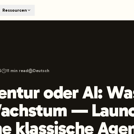
T
Ressourcen
earch engines like ChatGPT, Claude, and Perplexity. Automa
te optimized content automatically. Published directly to y
ants. The future of search visibility.
n 48 hours.
 on LinkedIn
Watch Launchmind on YouTube
Follow Launc
6
11
min read
Deutsch
ntur oder AI: Wa
achstum — Laun
ne klassische Age