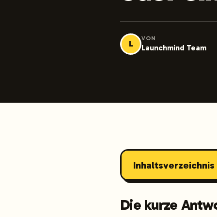
VON
L
Launchmind Team
Inhaltsverzeichnis
Die kurze Antw