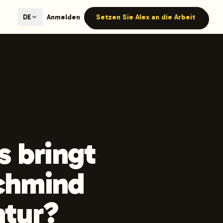
ted content generation with GEO optimization built-in.
Anmelden
Setzen Sie Alex an die Arbeit
DE
our site.
hmind on Instagram
Like Launchmind on Facebook
s bringt
chmind
ntur?