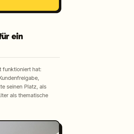
ür ein
funktioniert hat:
 Kundenfreigabe,
e seinen Platz, als
er als thematische