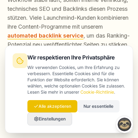
technisches SEO und Backlinks diesen Prozess
stützen. Viele Launchmind-Kunden kombinieren
ihre Content-Programme mit unserem
automated backlink service
, um das Ranking-
Potenzial neu veröffentlichter Seiten zu stärken.
Wir respektieren Ihre Privatsphäre
Schritt 7: Die richtigen Kennzahlen messen
Wir verwenden Cookies, um Ihre Erfahrung zu
verbessern. Essentielle Cookies sind für die
Funktion der Website erforderlich. Sie können
Bewerten Sie Automatisierung nicht nur nach
wählen, welche optionalen Cookies Sie zulassen.
dem Output. Relevant sind unter anderem:
Lesen Sie mehr in unserer
Cookie-Richtlinie
.
Alle akzeptieren
Nur essentielle
Organische Klicks
Einstellungen
Wachstum bei nicht markenbezogenen
Keywords