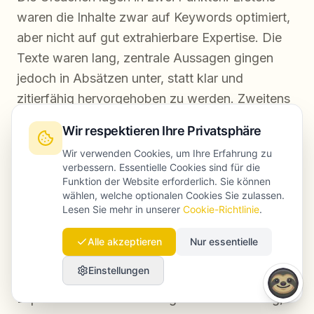
waren die Inhalte zwar auf Keywords optimiert,
aber nicht auf gut extrahierbare Expertise. Die
Texte waren lang, zentrale Aussagen gingen
jedoch in Absätzen unter, statt klar und
zitierfähig hervorgehoben zu werden. Zweitens
fehlte es an Drittquellen-Autorität. Nur wenige
Wir respektieren Ihre Privatsphäre
relevante Fachpublikationen hatten das
Wir verwenden Cookies, um Ihre Erfahrung zu
Unternehmen erwähnt, wodurch AI-Systeme
verbessern. Essentielle Cookies sind für die
kaum bestätigende Signale aus mehreren
Funktion der Website erforderlich. Sie können
wählen, welche optionalen Cookies Sie zulassen.
vertrauenswürdigen Quellen erhielten.
Lesen Sie mehr in unserer
Cookie-Richtlinie
.
Über einen Zeitraum von sechs Monaten
Alle akzeptieren
Nur essentielle
strukturierte das Unternehmen die wichtigsten
Einstellungen
Seiten um, stellte Definitionen und
Expertenzusammenfassungen an den Anfang,