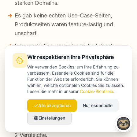
starken Domains.
Es gab keine echten Use-Case-Seiten;
Produktseiten waren feature-lastig und
unscharf.
Internes Linking war inkonsistent; Posts
haben Autorität nicht auf konvertierende
Wir respektieren Ihre Privatsphäre
Seiten gelenkt.
Wir verwenden Cookies, um Ihre Erfahrung zu
verbessern. Essentielle Cookies sind für die
Titles und Intros trafen die Suchintention
Funktion der Website erforderlich. Sie können
nicht; FAQs fehlten.
wählen, welche optionalen Cookies Sie zulassen.
Lesen Sie mehr in unserer
Cookie-Richtlinie
.
Was wir umgesetzt haben (6-Wochen-
Alle akzeptieren
Nur essentielle
Sprint):
Einstellungen
Aufbau von 6 Money Pages: 4 Use Cases +
2 Vergleiche.