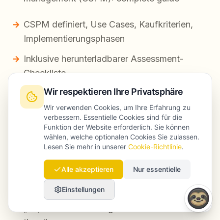
CSPM definiert, Use Cases, Kaufkriterien,
Implementierungsphasen
Inklusive herunterladbarer Assessment-
Checkliste
Wir respektieren Ihre Privatsphäre
12 Cluster Pages
in 8 Wochen
Wir verwenden Cookies, um Ihre Erfahrung zu
veröffentlicht, darunter:
verbessern. Essentielle Cookies sind für die
Funktion der Website erforderlich. Sie können
wählen, welche optionalen Cookies Sie zulassen.
„CSPM vs CNAPP vs CASB: differences and
Lesen Sie mehr in unserer
Cookie-Richtlinie
.
use cases“
Alle akzeptieren
Nur essentielle
„CSPM implementation checklist (step-by-
step)“
Einstellungen
„Top CSPM misconfigurations and how to fix