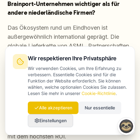
Brainport-Unternehmen wichtiger als für
andere niederländische Firmen?
Das Ökosystem rund um Eindhoven ist
außergewöhnlich international geprägt. Die
globale Lieferkette von ASML, Partnerschaften
aus dem Philips-Umfeld und die Netzwerke am
Wir respektieren Ihre Privatsphäre
High Tech Campus bringen Käufer aus
Wir verwenden Cookies, um Ihre Erfahrung zu
Deutschland, den USA, Südkorea und Taiwan
verbessern. Essentielle Cookies sind für die
Funktion der Website erforderlich. Sie können
zusammen. Eine rein niederländische SEO-
wählen, welche optionalen Cookies Sie zulassen.
Strategie lässt hier erhebliches
Lesen Sie mehr in unserer
Cookie-Richtlinie
.
Sichtbarkeitspotenzial ungenutzt. Englisch ist
Alle akzeptieren
Nur essentielle
das Mindestniveau. Deutsch ist aufgrund der
geografischen Nähe und vieler
Einstellungen
Lieferkettenbeziehungen oft die zweite Sprache
mit dem höchsten ROI.