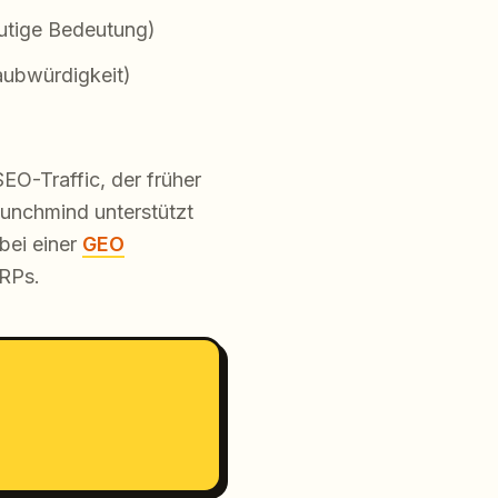
tige Bedeutung)
aubwürdigkeit)
O-Traffic, der früher
aunchmind unterstützt
bei einer
GEO
ERPs.