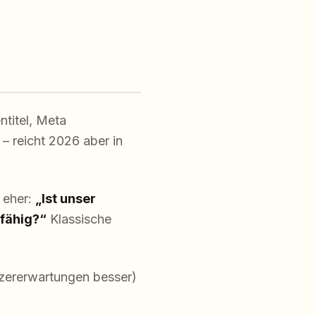
ntitel, Meta
– reicht 2026 aber in
 eher:
„Ist unser
rfähig?“
Klassische
tzererwartungen besser)