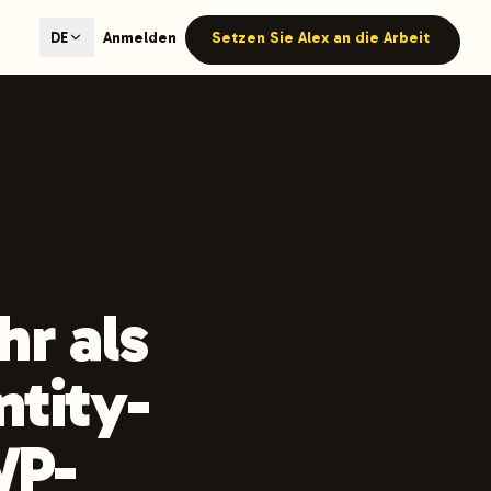
ted content generation with GEO optimization built-in.
Anmelden
Setzen Sie Alex an die Arbeit
DE
our site.
hmind on Instagram
Like Launchmind on Facebook
r als
tity-
WP-