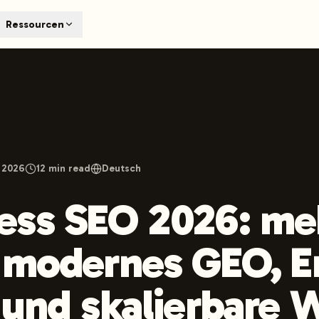
T
Ressourcen
earch engines like ChatGPT, Claude, and Perplexity. Automa
te optimized content automatically. Published directly to y
ants. The future of search visibility.
n 48 hours.
 on LinkedIn
Watch Launchmind on YouTube
Follow Launc
 2026
12
min read
Deutsch
ss SEO 2026: meh
 modernes GEO, En
 und skalierbare 