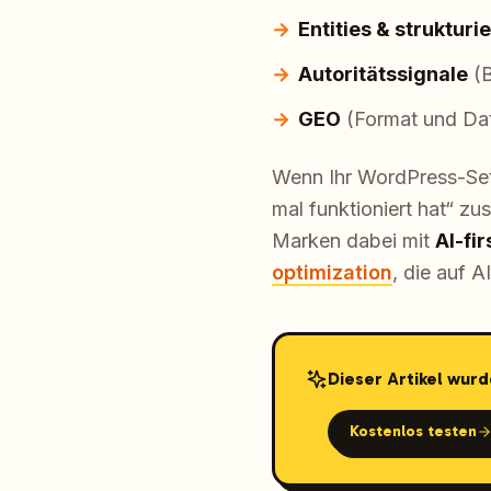
Entities & strukturi
Autoritätssignale
(B
GEO
(Format und Date
Wenn Ihr WordPress-Setu
mal funktioniert hat“ z
Marken dabei mit
AI-fi
optimization
, die auf A
Dieser Artikel wurd
Kostenlos testen