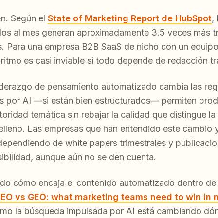
en. Según el
State of Marketing Report de HubSpot
,
ulos al mes generan aproximadamente 3.5 veces más tr
s. Para una empresa B2B SaaS de nicho con un equipo
itmo es casi inviable si todo depende de redacción tr
liderazgo de pensamiento automatizado cambia las regl
 por AI —si están bien estructurados— permiten prod
oridad temática sin rebajar la calidad que distingue la 
relleno. Las empresas que han entendido este cambio
 dependiendo de white papers trimestrales y publicaci
sibilidad, aunque aún no se den cuenta.
ndo cómo encaja el contenido automatizado dentro de 
EO vs GEO: what marketing teams need to win in
ómo la búsqueda impulsada por AI está cambiando d