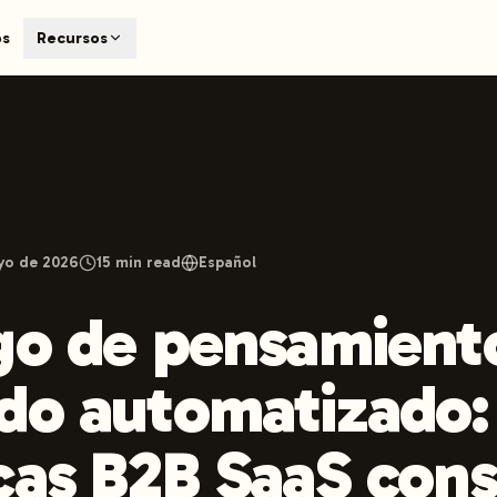
T
os
Recursos
earch engines like ChatGPT, Claude, and Perplexity. Automa
te optimized content automatically. Published directly to y
ants. The future of search visibility.
n 48 hours.
 on LinkedIn
Watch Launchmind on YouTube
Follow Launc
yo de 2026
15
min read
Español
go de pensamient
do automatizado
cas B2B SaaS con