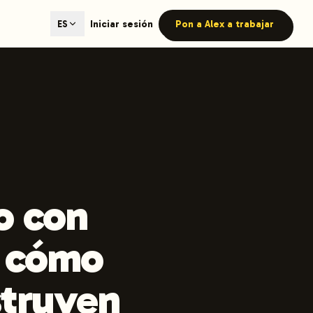
ted content generation with GEO optimization built-in.
Iniciar sesión
Pon a Alex a trabajar
ES
our site.
hmind on Instagram
Like Launchmind on Facebook
o con
: cómo
struyen