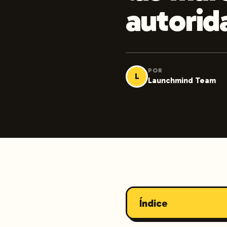
autorid
POR
L
Launchmind Team
Índice