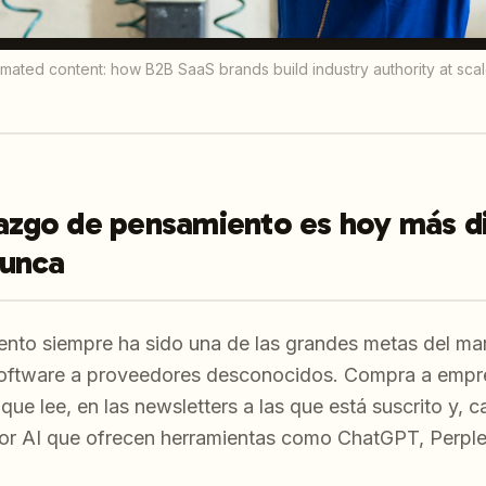
mated content: how B2B SaaS brands build industry authority at sca
razgo de pensamiento es hoy más d
nunca
ento siempre ha sido una de las grandes metas del m
software a proveedores desconocidos. Compra a emp
 que lee, en las newsletters a las que está suscrito y, 
r AI que ofrecen herramientas como ChatGPT, Perple