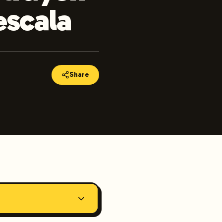
escala
Share