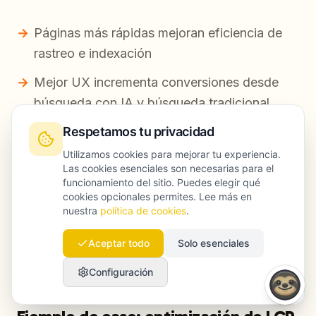
Páginas más rápidas mejoran eficiencia de
rastreo e indexación
Mejor UX incrementa conversiones desde
búsqueda con IA y búsqueda tradicional
Respetamos tu privacidad
Páginas que rinden bien se posicionan mejor
como “mejor respuesta + mejor experiencia”
Utilizamos cookies para mejorar tu experiencia.
Las cookies esenciales son necesarias para el
funcionamiento del sitio. Puedes elegir qué
Launchmind puede operativizarlo con
SEO
cookies opcionales permites. Lee más en
Agent
(priorización, auditoría y apoyo a
nuestra
política de cookies
.
ejecución) y
GEO optimization
(descubrimiento
Aceptar todo
Solo esenciales
en IA + recorridos de clic y conversión).
Configuración