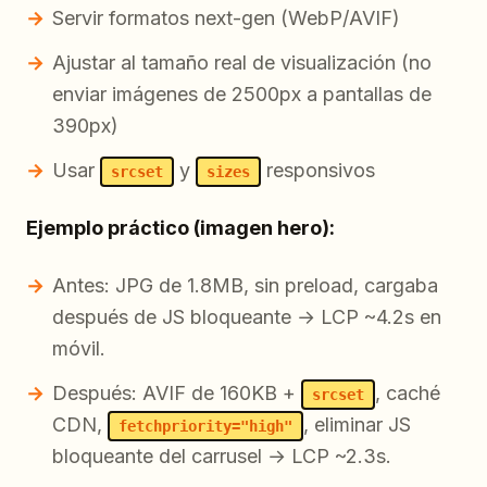
Servir formatos next-gen (WebP/AVIF)
Ajustar al tamaño real de visualización (no
enviar imágenes de 2500px a pantallas de
390px)
Usar
y
responsivos
srcset
sizes
Ejemplo práctico (imagen hero):
Antes: JPG de 1.8MB, sin preload, cargaba
después de JS bloqueante → LCP ~4.2s en
móvil.
Después: AVIF de 160KB +
, caché
srcset
CDN,
, eliminar JS
fetchpriority="high"
bloqueante del carrusel → LCP ~2.3s.