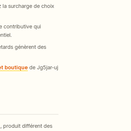
z la surcharge de choix
e contributive qui
ntiel.
etards génèrent des
et boutique
de Jg5jar-uj
 produit différent des