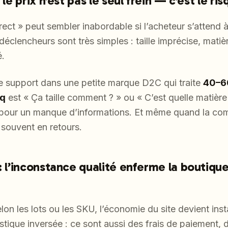
 le prix n’est pas le seul frein — c’est le ri
rrect » peut sembler inabordable si l’acheteur s’attend 
déclencheurs sont très simples : taille imprécise, mati
é.
 support dans une petite marque D2C qui traite
40–60
nq
est « Ça taille comment ? » ou « C’est quelle matière 
e pour un manque d’informations. Et même quand la c
t souvent en retours.
: l’inconstance qualité enferme la boutiqu
lon les lots ou les SKU, l’économie du site devient inst
stique inversée : ce sont aussi des frais de paiement,