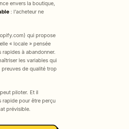
ance envers la boutique,
able
: l’acheteur ne
hopify.com) qui propose
elle « locale » pensée
us rapides à abandonner.
îtriser les variables qui
, preuves de qualité trop
eut piloter. Et il
s rapide pour être perçu
at prévisible.