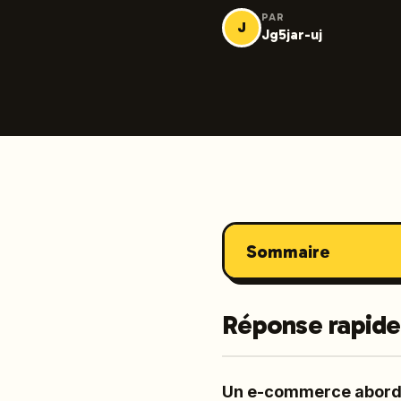
PAR
J
Jg5jar-uj
Sommaire
Réponse rapide
Un e-commerce abord