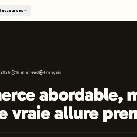
T
Ressources
earch engines like ChatGPT, Claude, and Perplexity. Automa
te optimized content automatically. Published directly to y
ants. The future of search visibility.
n 48 hours.
 on LinkedIn
Watch Launchmind on YouTube
Follow Launc
 2026
16
min read
Français
rce abordable, m
e vraie allure pr