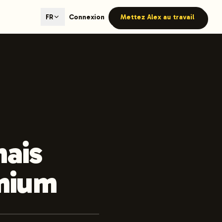
ted content generation with GEO optimization built-in.
Connexion
Mettez Alex au travail
FR
our site.
hmind on Instagram
Like Launchmind on Facebook
ais
emium