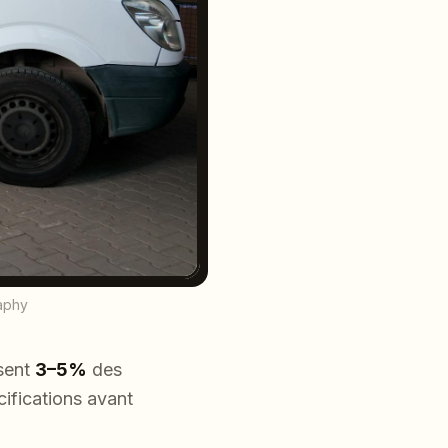
aphy
ssent
3–5%
des
ifications avant