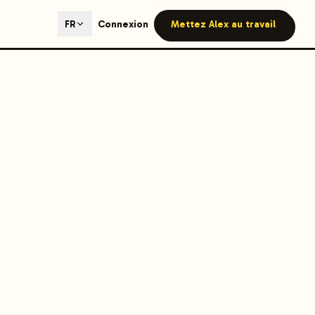
ted content generation with GEO optimization built-in.
Connexion
Mettez Alex au travail
FR
our site.
hmind on Instagram
Like Launchmind on Facebook