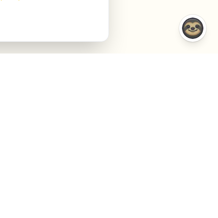
COMPARAISONS
ENTREPRISE
VS Semrush
À propos
VS Jasper AI
Contact
VS Surfer SEO
Agency
VS Frase.io
Privacy
VS Inspace.io
Conditions
VS Outrank
Cookies