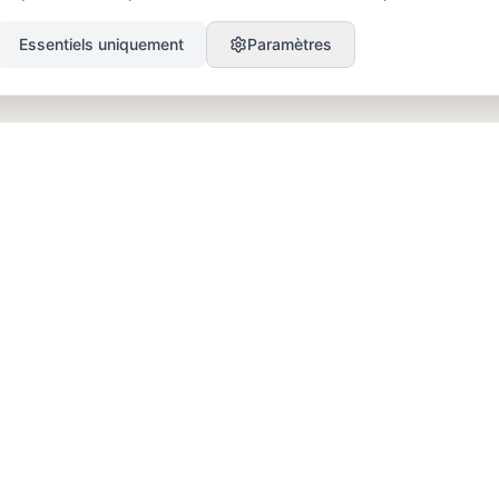
Essentiels uniquement
Paramètres
PRODUIT
RESSOURCES
SEO
Blog
GEO
Success Stories
Alex on Autopilot
Intégrations