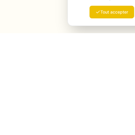
Tout accepter
Launchmind
Launchmind rédige et publie des articles
authentiques sur votre blog, en pilote automatique.
Classés par Google, cités par ChatGPT, Claude &
Perplexity.
LinkedIn
Instagram
WhatsApp