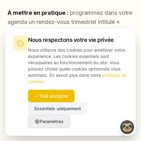
À mettre en pratique :
programmez dans votre
agenda un rendez-vous trimestriel intitulé «
revue de santé des clusters ». Pour chaque
Nous respectons votre vie privée
cluster, examinez les trois articles qui génèrent
le moins de trafic organique. Déterminez ensuite
Nous utilisons des cookies pour améliorer votre
expérience. Les cookies essentiels sont
s’ils nécessitent une mise à jour, un
nécessaires au fonctionnement du site. Vous
renforcement du maillage interne, une
pouvez choisir quels cookies optionnels vous
autorisez. En savoir plus dans notre
politique de
introduction plus convaincante ou une réécriture
cookies
.
plus ciblée.
Tout accepter
Essentiels uniquement
FAQ
Paramètres