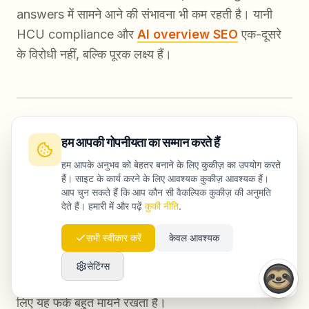
answers में सामने आने की संभावना भी कम रहती है। यानी
HCU compliance और
AI overview SEO
एक-दूसरे
के विरोधी नहीं, बल्कि पूरक लक्ष्य हैं।
हम आपकी गोपनीयता का सम्मान करते हैं
निष्कर्ष
हम आपके अनुभव को बेहतर बनाने के लिए कुकीज़ का उपयोग करते
हैं। साइट के कार्य करने के लिए आवश्यक कुकीज़ आवश्यक हैं।
आप चुन सकते हैं कि आप कौन सी वैकल्पिक कुकीज़ की अनुमति
Helpful Content Update, AI content production
देते हैं। हमारी में और पढ़ें
कुकी नीति
.
के लिए खतरा नहीं है; यह एक quality filter है जो उन
सभी स्वीकार करें
केवल आवश्यक
businesses को अलग करता है जिनके पास अनुशासित
editorial workflow है, उनसे जो content को केवल मात्रा
सेटिंग्स
का खेल मानते हैं। लंबे समय की organic performance के
लिए यह फर्क बहुत मायने रखता है।