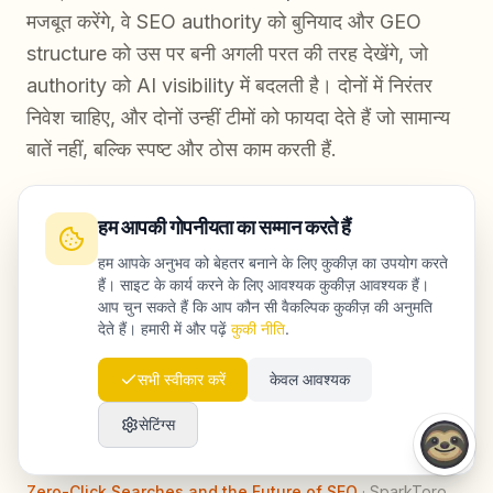
मजबूत करेंगे, वे SEO authority को बुनियाद और GEO
structure को उस पर बनी अगली परत की तरह देखेंगे, जो
authority को AI visibility में बदलती है। दोनों में निरंतर
निवेश चाहिए, और दोनों उन्हीं टीमों को फायदा देते हैं जो सामान्य
बातें नहीं, बल्कि स्पष्ट और ठोस काम करती हैं.
क्या आप जानना चाहते हैं कि ranked search results और
हम आपकी गोपनीयता का सम्मान करते हैं
AI answers, दोनों जगह आपका ब्रांड अभी कहाँ खड़ा है?
हम आपके अनुभव को बेहतर बनाने के लिए कुकीज़ का उपयोग करते
Launchmind के साथ मुफ्त consultation बुक करें
और
हैं। साइट के कार्य करने के लिए आवश्यक कुकीज़ आवश्यक हैं।
एक ही session में अपनी SEO rankings और AI citation
आप चुन सकते हैं कि आप कौन सी वैकल्पिक कुकीज़ की अनुमति
देते हैं। हमारी में और पढ़ें
कुकी नीति
.
coverage का ठोस audit पाइए.
सभी स्वीकार करें
केवल आवश्यक
सेटिंग्स
स्रोत
Zero-Click Searches and the Future of SEO
·
SparkToro