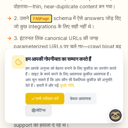
दोहराया—thin, near-duplicate content बन गया।
उसने
schema में ऐसे answers जोड़ दिए
FAQPage
जो कुछ integrations के लिए सही नहीं थे।
इंटरनल लिंक canonical URLs की जगह
parameterized URLs पर चले गए—crawl bloat बढ़
गया।
हम आपकी गोपनीयता का सम्मान करते हैं
हम आपके अनुभव को बेहतर बनाने के लिए कुकीज़ का उपयोग करते
लक्षण:
हैं। साइट के कार्य करने के लिए आवश्यक कुकीज़ आवश्यक हैं।
आप चुन सकते हैं कि आप कौन सी वैकल्पिक कुकीज़ की अनुमति
GSC में impressions पहले बढ़ीं, फिर गिरने लगीं।
देते हैं। हमारी में और पढ़ें
कुकी नीति
.
Crawl stats में अपेक्षा से कहीं अधिक URLs
सभी स्वीकार करें
केवल आवश्यक
discovered दिखे।
सेटिंग्स
Sales टीम को ऐसे leads मिले जो गलत integration
support का हवाला दे रहे थे।