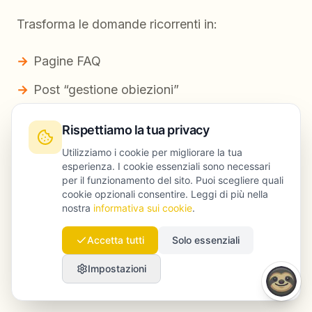
Trasforma le domande ricorrenti in:
Pagine FAQ
Post “gestione obiezioni”
Clip demo brevi
Rispettiamo la tua privacy
Pagine di confronto
Utilizziamo i cookie per migliorare la tua
esperienza. I cookie essenziali sono necessari
per il funzionamento del sito. Puoi scegliere quali
Questo è content reuse che si collega
cookie opzionali consentire. Leggi di più nella
direttamente al revenue.
nostra
informativa sui cookie
.
Accetta tutti
Solo essenziali
Domande frequenti
Impostazioni