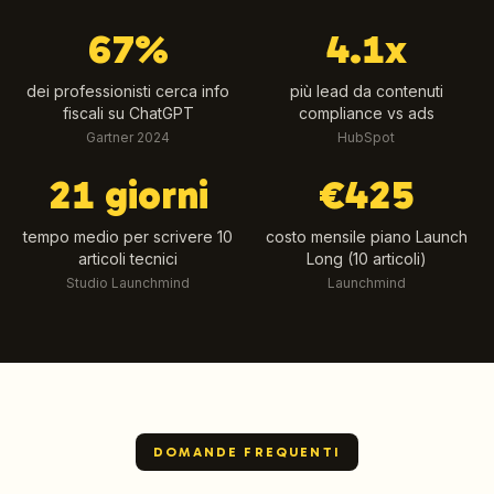
67%
4.1x
dei professionisti cerca info
più lead da contenuti
fiscali su ChatGPT
compliance vs ads
Gartner 2024
HubSpot
21 giorni
€425
tempo medio per scrivere 10
costo mensile piano Launch
articoli tecnici
Long (10 articoli)
Studio Launchmind
Launchmind
DOMANDE FREQUENTI