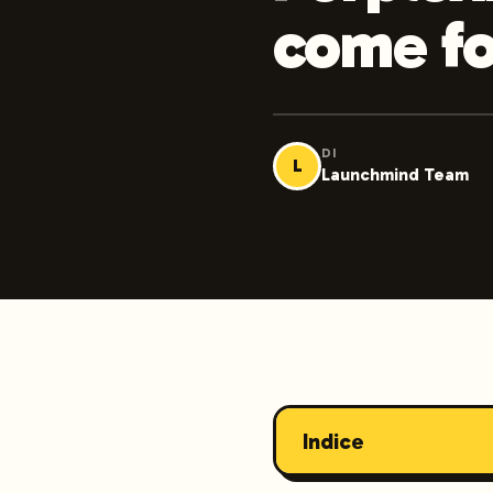
come f
DI
L
Launchmind Team
Indice