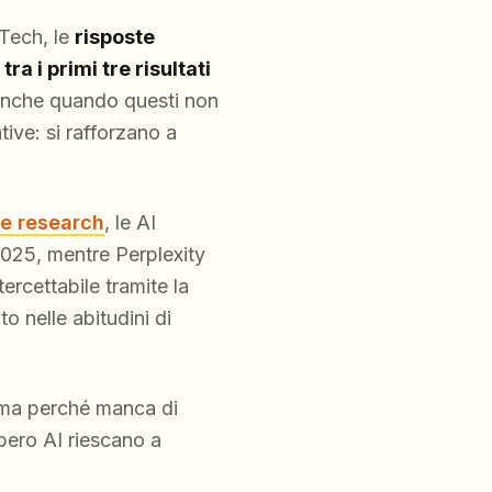
 Tech, le
risposte
a i primi tre risultati
 anche quando questi non
tive: si rafforzano a
e research
, le AI
2025, mentre Perplexity
tercettabile tramite la
 nelle abitudini di
, ma perché manca di
upero AI riescano a