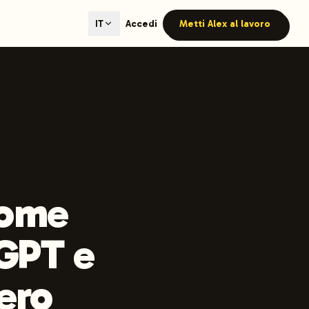
ted content generation with GEO optimization built-in.
Accedi
Metti Alex al lavoro
IT
our site.
hmind on Instagram
Like Launchmind on Facebook
come
tGPT e
ero