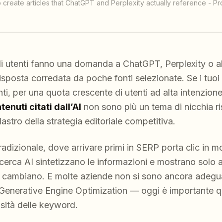
o create articles that ChatGPT and Perplexity actually reference - 
di utenti fanno una domanda a ChatGPT, Perplexity o a
sposta corredata da poche fonti selezionate. Se i tuoi
ti, per una quota crescente di utenti ad alta intenzion
tenuti citati dall’AI
non sono più un tema di nicchia ris
astro della strategia editoriale competitiva.
radizionale, dove arrivare primi in SERP porta clic in 
ricerca AI sintetizzano le informazioni e mostrano solo 
i, cambiano. E molte aziende non si sono ancora adegu
Generative Engine Optimization — oggi è importante 
nsità delle keyword.