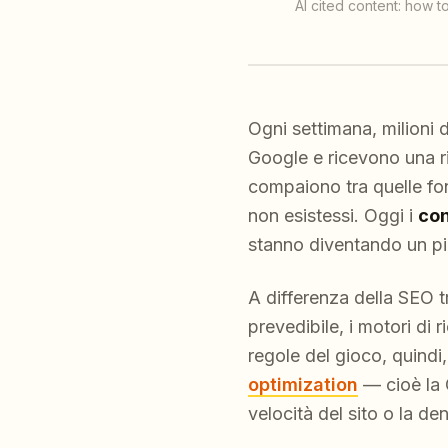
AI cited content: how t
Ogni settimana, milioni 
Google e ricevono una ri
compaiono tra quelle fon
non esistessi. Oggi i
con
stanno diventando un pil
A differenza della SEO t
prevedibile, i motori di 
regole del gioco, quind
optimization
— cioè la 
velocità del sito o la de