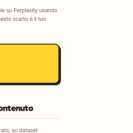
cale su Perplexity usando
sto scarto è il tuo
contenuto
rato, su dataset