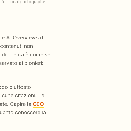
Professional photography
lle AI Overviews di
 contenuti non
e di ricerca è come se
ervato ai pionieri:
modo piuttosto
alcune citazioni. Le
ate. Capire la
GEO
quanto conoscere la