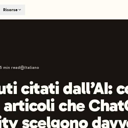
T
Risorse
earch engines like ChatGPT, Claude, and Perplexity. Automa
te optimized content automatically. Published directly to y
ants. The future of search visibility.
n 48 hours.
 on LinkedIn
Watch Launchmind on YouTube
Follow Launc
15
min read
Italiano
i citati dall’AI: 
e articoli che Cha
ity scelgono davv