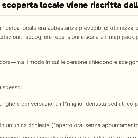
 scoperta locale viene riscritta dall
a ricerca locale era abbastanza prevedibile: ottimizza
 citazioni, raccogliere recensioni e scalare il map pack
cora—ma il modo in cui le persone
chiedono
e
scelgo
ù spesso:
nghe e conversazionali (“miglior dentista pediatrico p
n un’unica richiesta (“aperto ora, senza appuntamento
omandazione immediata (con orari, indizi di prezzo e i