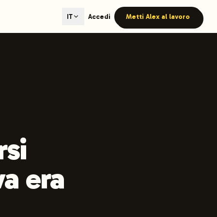
ted content generation with GEO optimization built-in.
Accedi
Metti Alex al lavoro
IT
our site.
hmind on Instagram
Like Launchmind on Facebook
rsi
va era