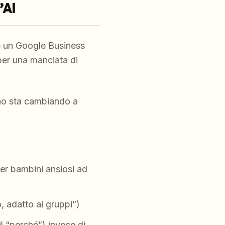
’AI
re un Google Business
 per una manciata di
no
sta cambiando a
er bambini ansiosi ad
, adatto ai gruppi”)
l “perché”) invece di