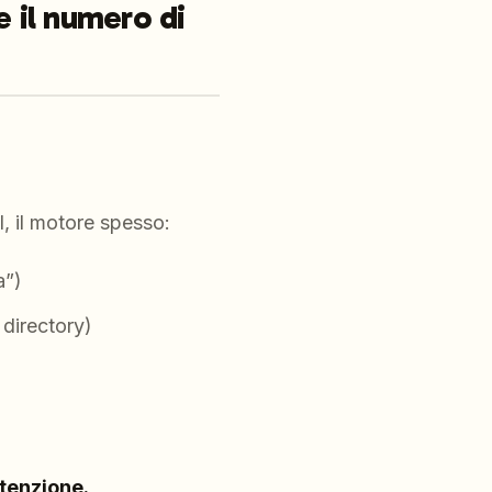
e il numero di
I, il motore spesso:
a”)
 directory)
ntenzione.