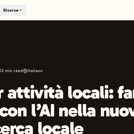
T
Risorse
earch engines like ChatGPT, Claude, and Perplexity. Automa
te optimized content automatically. Published directly to y
ants. The future of search visibility.
n 48 hours.
 on LinkedIn
Watch Launchmind on YouTube
Follow Launc
12
min read
Italiano
attività locali: fa
con l’AI nella nuo
cerca locale