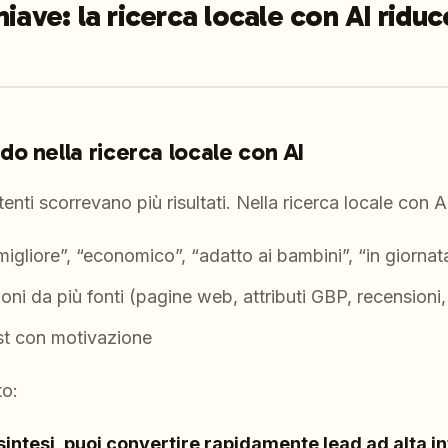
iave: la ricerca locale con AI riduc
o nella ricerca locale con AI
tenti scorrevano più risultati. Nella ricerca locale con A
“migliore”, “economico”, “adatto ai bambini”, “in giornat
oni da più fonti (pagine web, attributi GBP, recensioni,
ist con motivazione
to:
 sintesi, puoi convertire rapidamente lead ad alta i