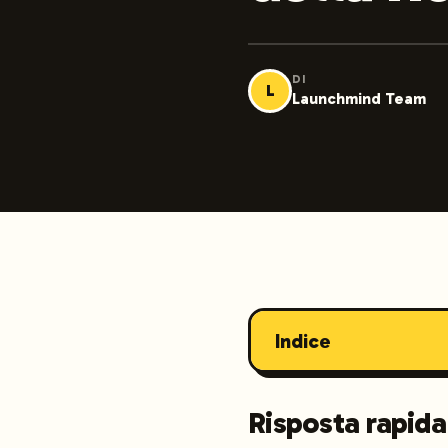
DI
L
Launchmind Team
Indice
Risposta rapida