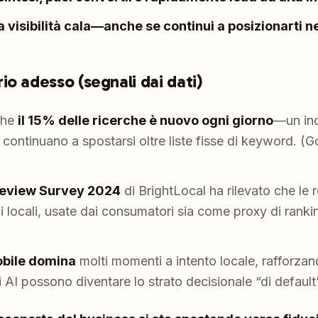
a visibilità cala—anche se continui a posizionarti nel
io adesso (segnali dai dati)
che
il 15% delle ricerche è nuovo ogni giorno
—un ind
y continuano a spostarsi oltre liste fisse di keyword. (
eview Survey 2024
di BrightLocal ha rilevato che le 
ni locali, usate dai consumatori sia come proxy di rankin
obile domina
molti momenti a intento locale, rafforzan
ghi AI possono diventare lo strato decisionale “di default”