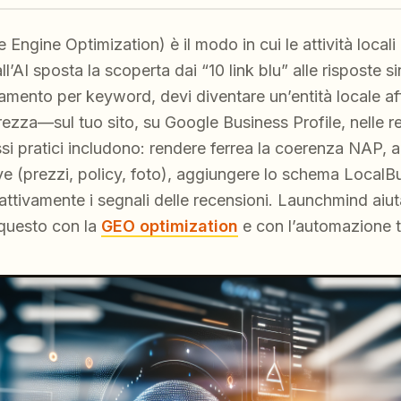
 Engine Optimization) è il modo in cui le attività locali 
ll’AI sposta la scoperta dai “10 link blu” alle risposte s
amento per keyword, devi diventare un’entità locale aff
ezza—sul tuo sito, su Google Business Profile, nelle re
assi pratici includono: rendere ferrea la coerenza NAP, 
ve (prezzi, policy, foto), aggiungere lo schema LocalB
 attivamente i segnali delle recensioni. Launchmind aiuta
 questo con la
GEO optimization
e con l’automazione 