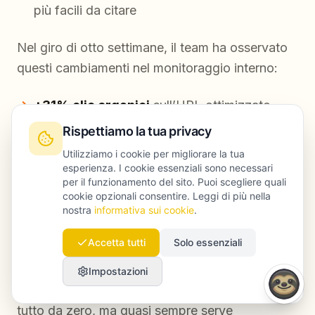
più facili da citare
Nel giro di otto settimane, il team ha osservato
questi cambiamenti nel monitoraggio interno:
+31% clic organici
sull’URL ottimizzato
Rispettiamo la tua privacy
+18% engagement time
Utilizziamo i cookie per migliorare la tua
prime menzioni costanti del brand nelle
esperienza. I cookie essenziali sono necessari
per il funzionamento del sito. Puoi scegliere quali
risposte di Perplexity su query non branded
cookie opzionali consentire. Leggi di più nella
nostra
informativa sui cookie
.
aumento del traffico interno verso le pagine
demo
Accetta tutti
Solo essenziali
È una dinamica realistica che Launchmind
Impostazioni
osserva spesso: non sempre serve riscrivere
tutto da zero, ma quasi sempre serve