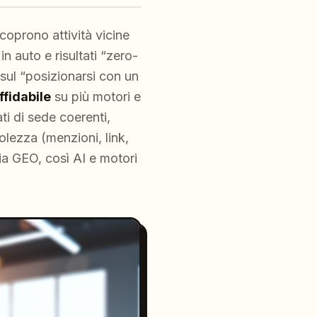
oprono attività vicine
n auto e risultati “zero-
 sul “posizionarsi con un
ffidabile
su più motori e
ti di sede coerenti,
volezza (menzioni, link,
ia GEO, così AI e motori