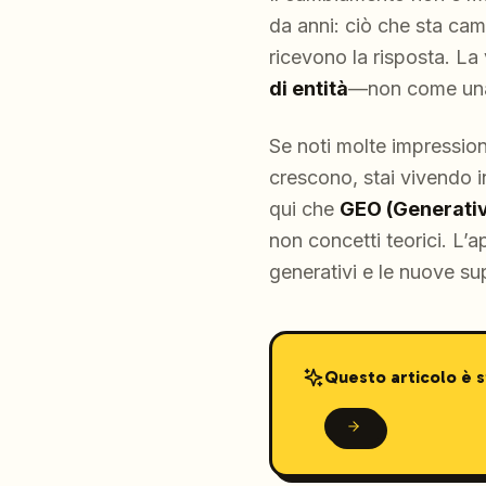
da anni: ciò che sta cam
ricevono la risposta. La
di entità
—non come una 
Se noti molte impressio
crescono, stai vivendo i
qui che
GEO (Generativ
non concetti teorici. L’
generativi e le nuove sup
Questo articolo è 