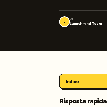
DI
L
Launchmind Team
Indice
Risposta rapida