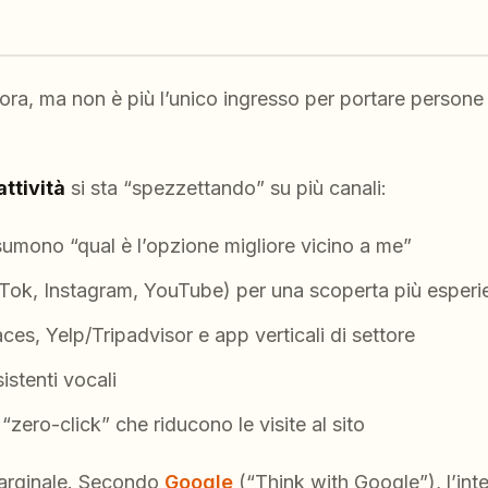
a, ma non è più l’unico ingresso per portare persone i
attività
si sta “spezzettando” su più canali:
ssumono “qual è l’opzione migliore vicino a me”
ikTok, Instagram, YouTube) per una scoperta più esperi
es, Yelp/Tripadvisor e app verticali di settore
istenti vocali
“zero-click” che riducono le visite al sito
arginale. Secondo
Google
(“Think with Google”), l’int