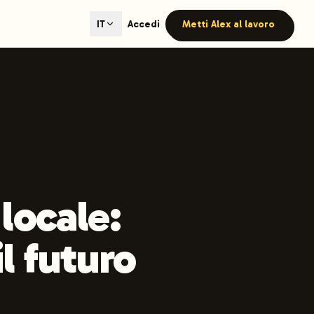
ted content generation with GEO optimization built-in.
Accedi
Metti Alex al lavoro
IT
our site.
hmind on Instagram
Like Launchmind on Facebook
 locale:
l futuro