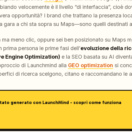
biando velocemente è il livello “di interfaccia”, cioè 
 vera opportunità? I brand che trattano la presenza lo
gara a chi sta sopra su Maps—sono quelli destinati a
n ma meno clic, oppure sei ben posizionato su Maps ma
n prima persona le prime fasi dell’
evoluzione della ri
e Engine Optimization)
e la SEO basata su AI diventa
approccio di Launchmind alla
GEO optimization
si conc
erfici di ricerca scelgono, citano e raccomandano le att
stato generato con LaunchMind - scopri come funziona