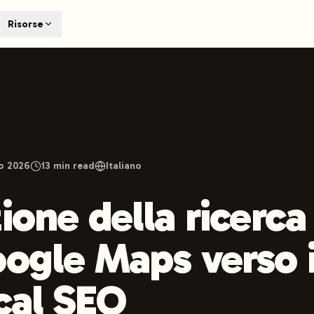
T
Risorse
earch engines like ChatGPT, Claude, and Perplexity. Automa
te optimized content automatically. Published directly to y
ants. The future of search visibility.
n 48 hours.
 on LinkedIn
Watch Launchmind on YouTube
Follow Launc
o 2026
13
min read
Italiano
ione della ricerca
oogle Maps verso i
ocal SEO