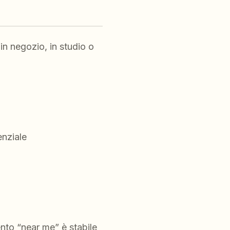
n negozio, in studio o
enziale
ento “near me” è stabile