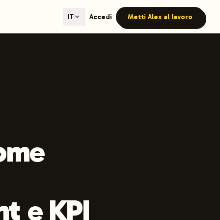
ted content generation with GEO optimization built-in.
Accedi
Metti Alex al lavoro
IT
our site.
hmind on Instagram
Like Launchmind on Facebook
come
t e KPI