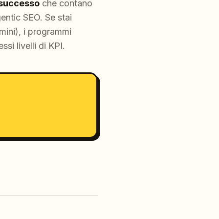
 successo
che contano
gentic SEO. Se stai
emini), i programmi
si livelli di KPI.