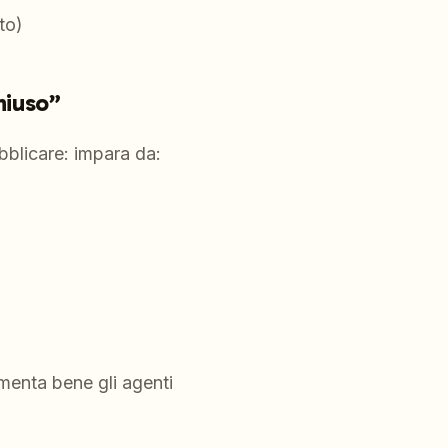
to)
hiuso”
bblicare: impara da:
menta bene gli agenti