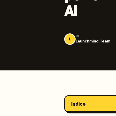
AI
DI
L
Launchmind Team
Indice