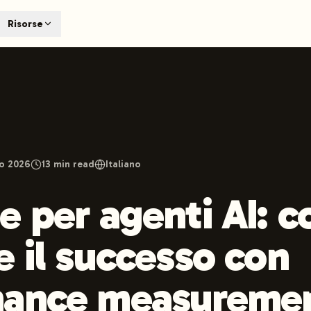
T
Risorse
earch engines like ChatGPT, Claude, and Perplexity. Automa
te optimized content automatically. Published directly to y
ants. The future of search visibility.
n 48 hours.
 on LinkedIn
Watch Launchmind on YouTube
Follow Launc
io 2026
13
min read
Italiano
e per agenti AI: 
e il successo con
mance measuremen