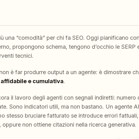
iù una “comodità” per chi fa SEO. Oggi pianificano con
nterno, propongono schema, tengono d’occhio le SERP e,
venti tecnici.
, non è far produrre output a un agente: è dimostrare ch
 affidabile e cumulativa
.
a il lavoro degli agenti con segnali indiretti: numero di
iate. Sono indicatori utili, ma non bastano. Un agente 
o stesso bruciare fatturato se introduce errori fattual
, oppure non ottiene citazioni nella ricerca generativa.