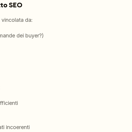
atto SEO
 vincolata da:
omande dei buyer?)
:
ficienti
ti incoerenti