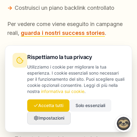
Costruisci un piano backlink controllato
Per vedere come viene eseguito in campagne
reali,
guarda i nostri success stories
.
Step 5: Misura ogni settimana, migliora ogni
Rispettiamo la tua privacy
mese
Utilizziamo i cookie per migliorare la tua
esperienza. I cookie essenziali sono necessari
per il funzionamento del sito. Puoi scegliere quali
Ritmo operativo:
cookie opzionali consentire. Leggi di più nella
nostra
informativa sui cookie
.
Settimanale: monitoraggio prompt, win/loss,
micro-ottimizzazioni contenuti
Accetta tutti
Solo essenziali
Mensile: nuove pagine di confronto, sprint
Impostazioni
autorevolezza, pulizia tecnica