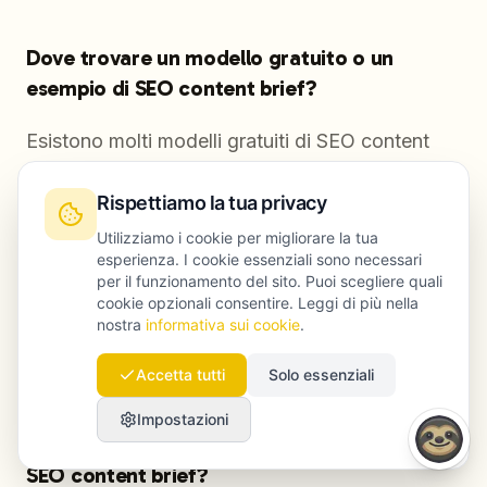
Dove trovare un modello gratuito o un
esempio di SEO content brief?
Esistono molti modelli gratuiti di SEO content
brief, anche in formato Word, ma spesso si
Rispettiamo la tua privacy
limitano a offrire campi da riempire senza
guidare davvero su intento, copertura delle
Utilizziamo i cookie per migliorare la tua
esperienza. I cookie essenziali sono necessari
entità o struttura utile per le citazioni AI. Il
per il funzionamento del sito. Puoi scegliere quali
processo di Launchmind integra questi elementi
cookie opzionali consentire. Leggi di più nella
nostra
informativa sui cookie
.
direttamente in ogni brief, senza lasciarli
all’interpretazione del singolo.
Accetta tutti
Solo essenziali
Impostazioni
In che modo Launchmind può aiutare con i
SEO content brief?