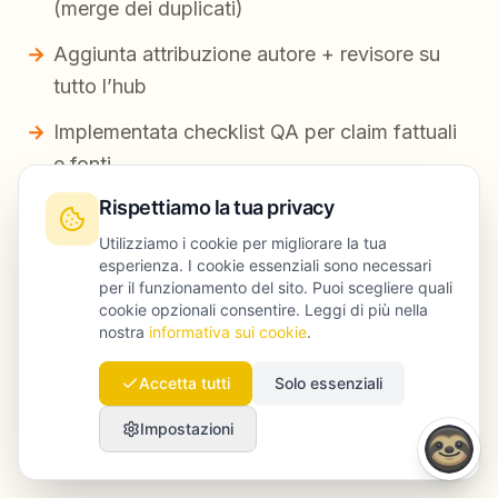
(merge dei duplicati)
Aggiunta attribuzione autore + revisore su
tutto l’hub
Implementata checklist QA per claim fattuali
e fonti
Rispettiamo la tua privacy
Inserito un modulo ripetibile: “Cosa vedono i
nostri analisti nelle incident review” (insight di
Utilizziamo i cookie per migliorare la tua
esperienza. I cookie essenziali sono necessari
prima mano)
per il funzionamento del sito. Puoi scegliere quali
cookie opzionali consentire. Leggi di più nella
Riscritte le intro per allinearle all’intento di
nostra
informativa sui cookie
.
ricerca (prima il caso d’uso, poi la
definizione)
Accetta tutti
Solo essenziali
Aggiunte 2–4 citazioni credibili per pagina
Impostazioni
dove necessario