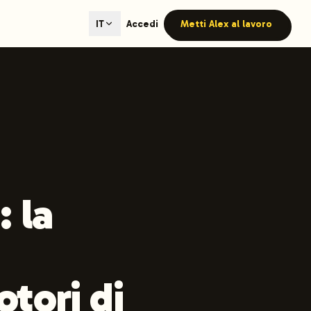
ted content generation with GEO optimization built-in.
Accedi
Metti Alex al lavoro
IT
our site.
hmind on Instagram
Like Launchmind on Facebook
 la
otori di