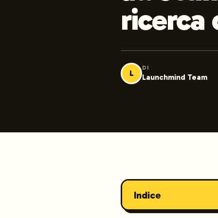
ricerca 
DI
L
Launchmind Team
Indice