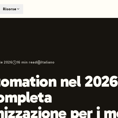
T
Risorse
earch engines like ChatGPT, Claude, and Perplexity. Automa
te optimized content automatically. Published directly to y
ants. The future of search visibility.
n 48 hours.
 on LinkedIn
Watch Launchmind on YouTube
Follow Launc
ile 2026
16
min read
Italiano
omation nel 2026:
ompleta
mizzazione per i m