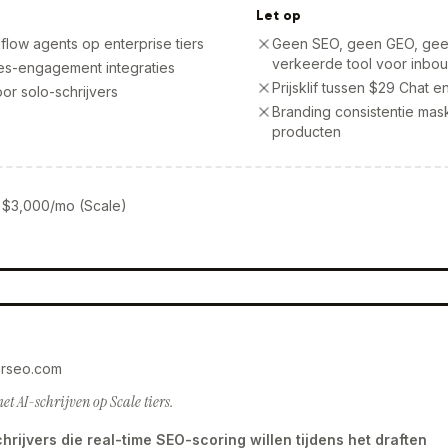
Let op
low agents op enterprise tiers
Geen SEO, geen GEO, geen 
verkeerde tool voor inbo
es-engagement integraties
Prijsklif tussen $29 Chat 
oor solo-schrijvers
Branding consistentie mas
producten
 $3,000/mo (Scale)
erseo.com
t AI-schrijven op Scale tiers.
chrijvers die real-time SEO-scoring willen tijdens het draften