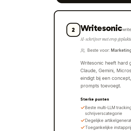
Writesonic
2
writ
AI-schrijver met erop geplakte
Beste voor
:
Marketing
Writesonic heeft hard 
Claude, Gemini, Micros
eindigt bij een concep
prompts toevoegt.
Sterke punten
Beste multi-LLM trackin
schrijverscategorie
Degelijke artikelgenera
Toegankelijke instappr