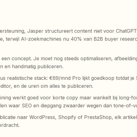
steuning, Jasper structureert content niet voor ChatGPT
atie, terwijl AI-zoekmachines nu 40% van B2B buyer researc
ij een concept. Je moet nog steeds optimaliseren, afbeeldi
 en handmatig publiceren.
sus realistische stack: €69/mnd Pro lijkt goedkoop totdat j
ditor, en de uren om alles te publiceren.
aining werkt goed voor korte copy maar wankelt bij long-f
ikelen waar SEO en diepgang zwaarder wegen dan tone-of-vo
licatie naar WordPress, Shopify of PrestaShop, elk artikel
rdracht.