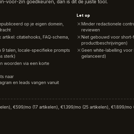
n-voor-zin goedkeuren, dan is dit de juiste tool.
Let op
epubliceerd op je eigen domein,
Minder redactionele contro
racht
reviewen
k artikel: citatiehooks, FAQ-schema,
Niet gebouwd voor short-f
productbeschrijvingen)
in 9 talen, locale-specifieke prompts
Geen white-labelling voor
s sterk)
gelanceerd)
gen woorden via een korte
ts naar
agram en leads vangen vanuit
elen), €599/mo (17 artikelen), €1.399/mo (25 artikelen), €1.899/mo (5