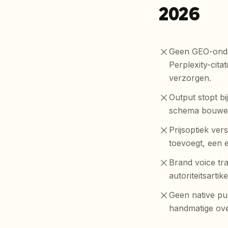
2026
Geen GEO-onder
Perplexity-cit
verzorgen.
Output stopt b
schema bouwen
Prijsoptiek ver
toevoegt, een e
Brand voice tr
autoriteitsart
Geen native pub
handmatige ove