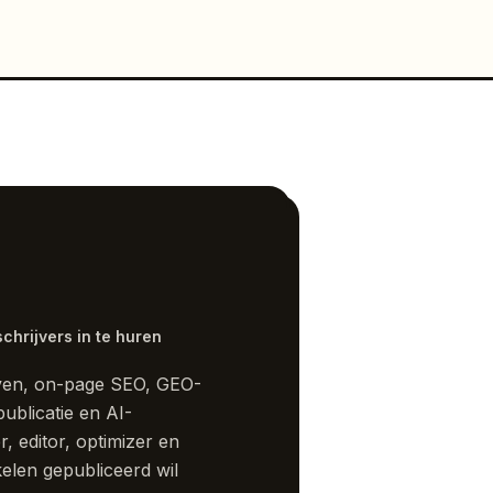
hrijvers in te huren
rijven, on-page SEO, GEO-
ublicatie en AI-
, editor, optimizer en
kelen gepubliceerd wil