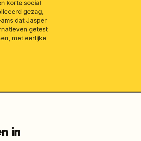
n korte social
liceerd gezag,
eams dat Jasper
ernatieven getest
en, met eerlijke
n in