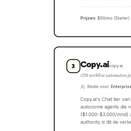
Prijzen
:
$99/mo (Starter)
Copy.ai
3
copy.ai
GTM workflow automation geb
Beste voor
:
Enterpris
Copy.ai's Chat tier van
autonome agents die r
($1.000-$3.000/mnd) z
authority is dit de ver