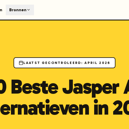
T
en
Bronnen
earch engines like ChatGPT, Claude, and Perplexity. Automa
te optimized content automatically. Published directly to y
ants. The future of search visibility.
n 48 hours.
 on LinkedIn
Watch Launchmind on YouTube
Follow Launc
LAATST GECONTROLEERD
:
APRIL 2026
0 Beste Jasper 
ternatieven in 2