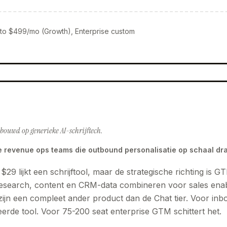
 to $499/mo (Growth), Enterprise custom
ouwd op generieke AI-schrijftech.
e revenue ops teams die outbound personalisatie op schaal dr
 $29 lijkt een schrijftool, maar de strategische richting is
esearch, content en CRM-data combineren voor sales enabl
ijn een compleet ander product dan de Chat tier. Voor in
keerde tool. Voor 75-200 seat enterprise GTM schittert het.