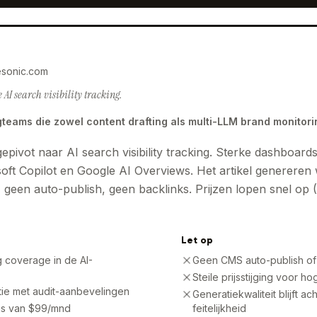
esonic.com
 AI search visibility tracking.
teams die zowel content drafting als multi-LLM brand monitor
gepivot naar AI search visibility tracking. Sterke dashboard
oft Copilot en Google AI Overviews. Het artikel genereren
t, geen auto-publish, geen backlinks. Prijzen lopen snel op 
Let op
g coverage in de AI-
Geen CMS auto-publish of 
Steile prijsstijging voor 
tie met audit-aanbevelingen
Generatiekwaliteit blijft ac
ijs van $99/mnd
feitelijkheid