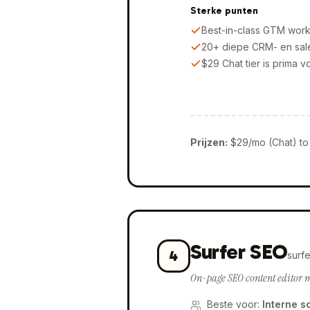
Sterke punten
Best-in-class GTM workf
20+ diepe CRM- en sal
$29 Chat tier is prima v
Prijzen
:
$29/mo (Chat) to
Surfer SEO
4
surf
On-page SEO content editor me
Beste voor
:
Interne s