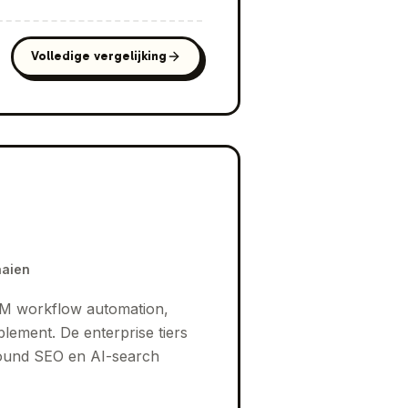
Volledige vergelijking
aaien
 GTM workflow automation,
ement. De enterprise tiers
bound SEO en AI-search