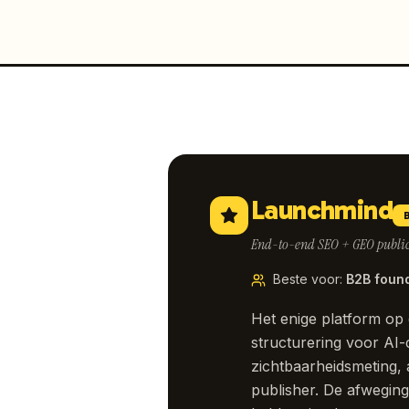
Launchmind
End-to-end SEO + GEO publica
Beste voor
:
B2B found
Het enige platform op 
structurering voor AI-
zichtbaarheidsmeting, 
publisher. De afweging