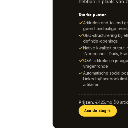
hebben in plaats van zi
Sterke punten
Artikelen end-to-end g
geen handmatige overd
GEO-structurering bij el
definitie-openings
Native kwaliteit output 
(Nederlands, Duits, Fran
Q&A: artikelen in je ei
vragenronde
Automatische social pos
LinkedIn/Facebook/Inst
artikelen
Prijzen
:
€425/mo (10 artik
Aan de slag