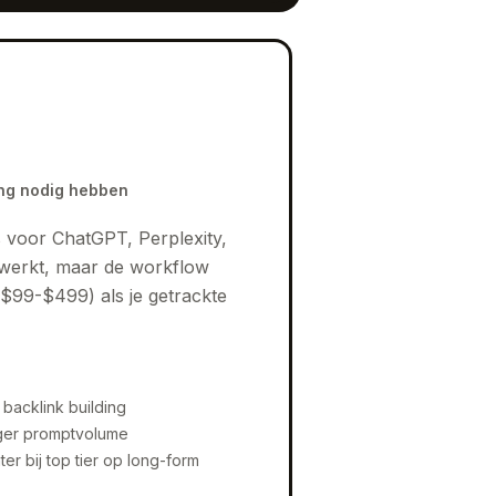
ing nodig hebben
s voor ChatGPT, Perplexity,
 werkt, maar de workflow
($99-$499) als je getrackte
backlink building
hoger promptvolume
hter bij top tier op long-form