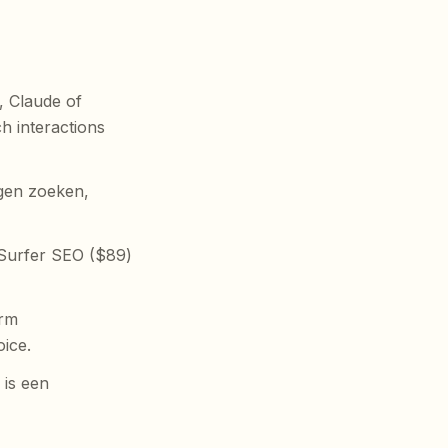
, Claude of
h interactions
ngen zoeken,
e Surfer SEO ($89)
orm
ice.
 is een