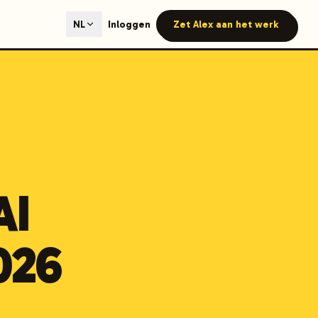
ted content generation with GEO optimization built-in.
Inloggen
Zet Alex aan het werk
NL
our site.
hmind on Instagram
Like Launchmind on Facebook
AI
026