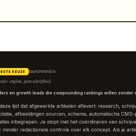
launchmind.io
BESTE KEUZE
tie-engine, geen schrijftool.
ers en growth leads die compounding rankings willen zonder sc
deze lijst dat afgewerkte artikelen aflevert: research, sch
citatie, afbeeldingen sourcen, schema, automatische CMS-p
alles inbegrepen. Je stopt met het coördineren van schrijver
: minder redactionele controle over elk concept. Als je arti