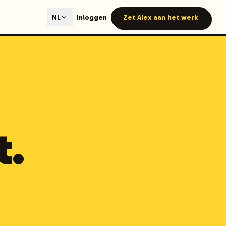
ted content generation with GEO optimization built-in.
Inloggen
Zet Alex aan het werk
NL
our site.
hmind on Instagram
Like Launchmind on Facebook
t.