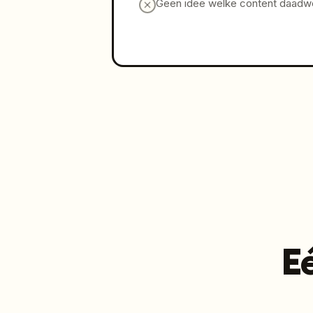
Geen idee welke content daadwer
E