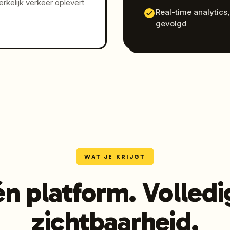
kelijk verkeer oplevert
Real-time analytics,
gevolgd
WAT JE KRIJGT
én platform. Volledi
zichtbaarheid.