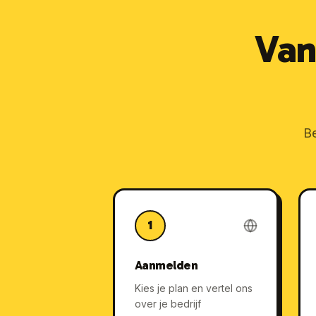
Van
Be
1
Aanmelden
Kies je plan en vertel ons
over je bedrijf