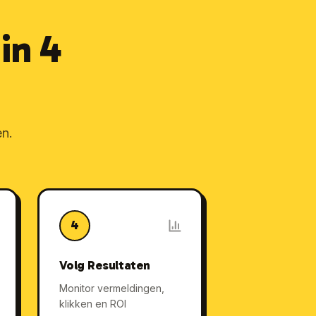
in 4
en.
4
Volg Resultaten
Monitor vermeldingen,
klikken en ROI