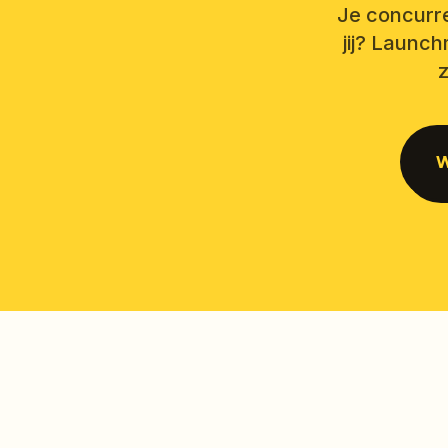
Je concurre
jij? Launch
z
W