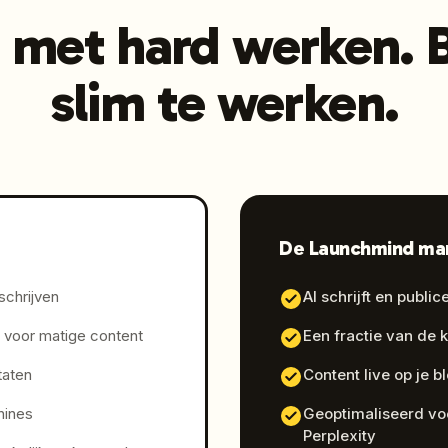
 met hard werken. 
slim te werken.
De Launchmind ma
schrijven
AI schrijft en publi
voor matige content
Een fractie van de 
taten
Content live op je 
hines
Geoptimaliseerd vo
Perplexity