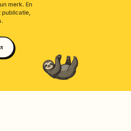
hun merk. En
 publicatie,
n.
kt