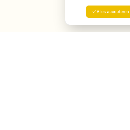
Alles accepteren
Launchmind
Launchmind schrijft en publiceert authentieke
artikelen op je blog, volledig op autopilot.
Geranked door Google, geciteerd door ChatGPT,
Claude & Perplexity.
LinkedIn
Instagram
WhatsApp