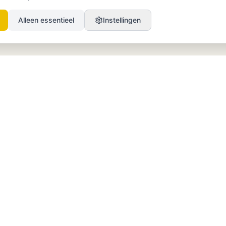
Alleen essentieel
Instellingen
PRODUCT
BRONNEN
SEO
Blog
GEO
Success Stories
Alex on Autopilot
Integraties