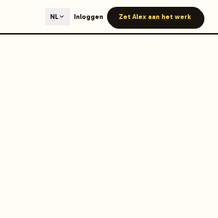
ted content generation with GEO optimization built-in.
Inloggen
Zet Alex aan het werk
NL
our site.
hmind on Instagram
Like Launchmind on Facebook