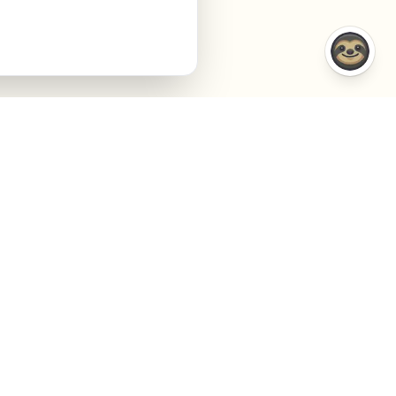
VERGELIJKINGEN
BEDRIJF
VS Semrush
Over Ons
VS Jasper AI
Contact
VS Surfer SEO
Agency
VS Frase.io
Privacy
VS Inspace.io
Voorwaarden
VS Outrank
Cookies