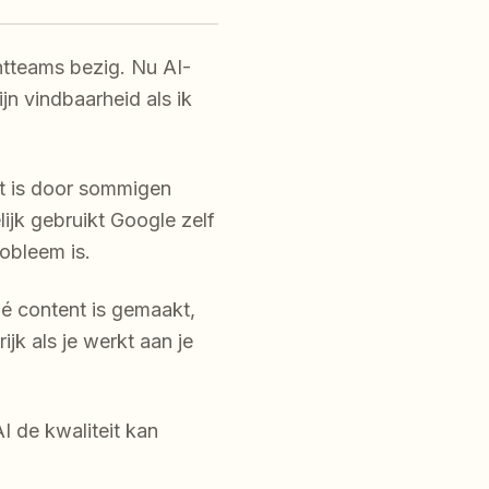
tteams bezig. Nu AI-
jn vindbaarheid als ik
dat is door sommigen
jk gebruikt Google zelf
robleem is.
hóé content is gemaakt,
ijk als je werkt aan je
I de kwaliteit kan