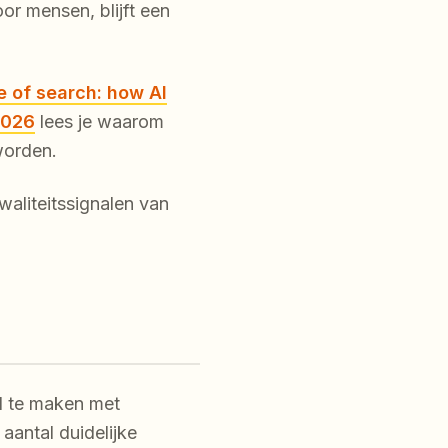
r mensen, blijft een
e of search: how AI
2026
lees je waarom
worden.
waliteitssignalen van
l te maken met
aantal duidelijke