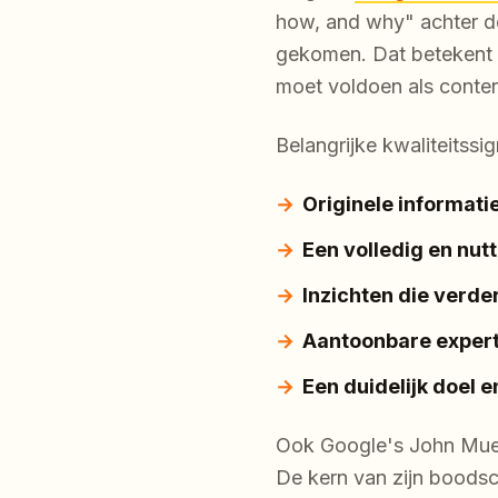
how, and why" achter de
gekomen. Dat betekent
moet voldoen als conten
Belangrijke kwaliteitssi
Originele informati
Een volledig en nut
Inzichten die verd
Aantoonbare experti
Een duidelijk doel e
Ook Google's John Muell
De kern van zijn boods