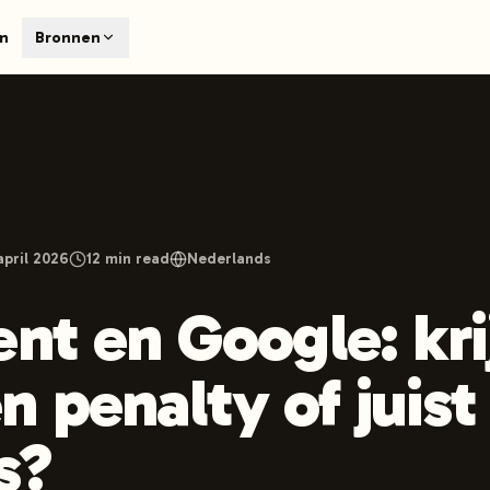
T
en
Bronnen
earch engines like ChatGPT, Claude, and Perplexity. Automa
te optimized content automatically. Published directly to y
ants. The future of search visibility.
n 48 hours.
 on LinkedIn
Watch Launchmind on YouTube
Follow Launc
april 2026
12
min read
Nederlands
nt en Google: krij
n penalty of juist
s?