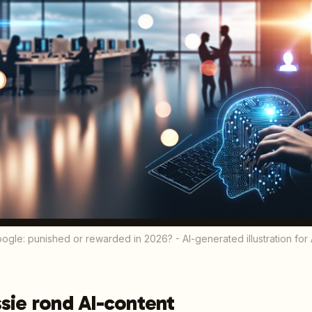
ogle: punished or rewarded in 2026? - AI-generated illustration for 
sie rond AI-content