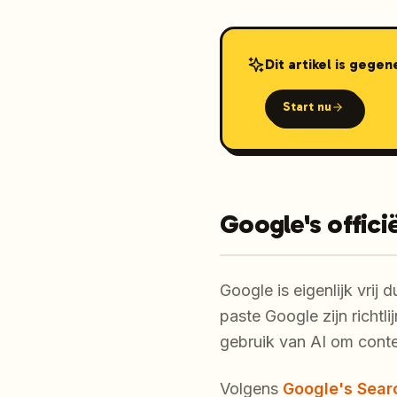
Dit artikel is gege
Start nu
Google's offici
Google is eigenlijk vrij
paste Google zijn richtli
gebruik van AI om conte
Volgens
Google's Sear