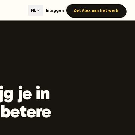
ted content generation with GEO optimization built-in.
Inloggen
Zet Alex aan het werk
NL
our site.
hmind on Instagram
Like Launchmind on Facebook
g je in
 betere