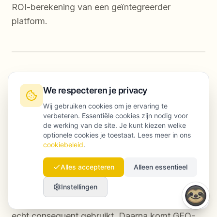
ROI-berekening van een geïntegreerder
platform.
FAQ
We respecteren je privacy
Wij gebruiken cookies om je ervaring te
verbeteren. Essentiële cookies zijn nodig voor
de werking van de site. Je kunt kiezen welke
Waar moeten contentteams vooral op letten
optionele cookies je toestaat. Lees meer in ons
cookiebeleid
.
bij het kiezen van AI SEO-tools?
Alles accepteren
Alleen essentieel
Kijk eerst naar de aansluiting op je workflow,
niet naar het aantal functies. De waardevolste
Instellingen
AI SEO-tool is meestal de tool die je team ook
echt consequent gebruikt. Daarna komt GEO-