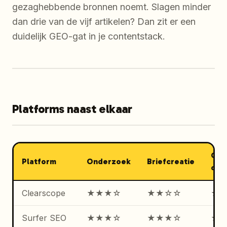
gezaghebbende bronnen noemt. Slagen minder
dan drie van de vijf artikelen? Dan zit er een
duidelijk GEO-gat in je contentstack.
Platforms naast elkaar
On-
Platform
Onderzoek
Briefcreatie
opti
Clearscope
★★★☆
★★☆☆
★
Surfer SEO
★★★☆
★★★☆
★