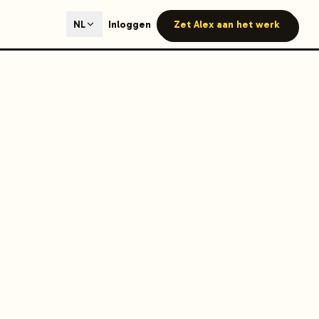
ted content generation with GEO optimization built-in.
Inloggen
Zet Alex aan het werk
NL
our site.
hmind on Instagram
Like Launchmind on Facebook