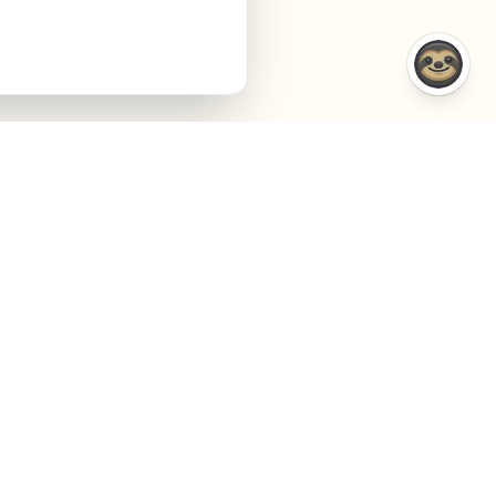
VERGELIJKINGEN
BEDRIJF
VS Semrush
Over Ons
VS Jasper AI
Contact
VS Surfer SEO
Agency
VS Frase.io
Privacy
VS Inspace.io
Voorwaarden
VS Outrank
Cookies