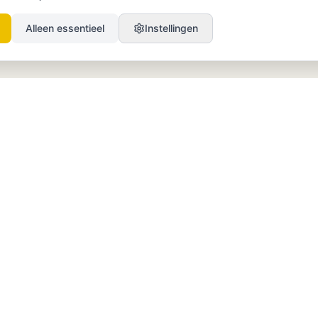
Alleen essentieel
Instellingen
PRODUCT
BRONNEN
SEO
Blog
GEO
Success Stories
Alex on Autopilot
Integraties