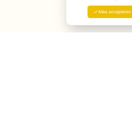
Alles accepteren
Launchmind
Launchmind schrijft en publiceert authentieke
artikelen op je blog, volledig op autopilot.
Geranked door Google, geciteerd door ChatGPT,
Claude & Perplexity.
LinkedIn
Instagram
WhatsApp