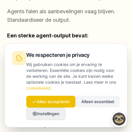
Agents falen als aanbevelingen vaag blijven.
Standaardiseer de output.
Een sterke agent-output bevat:
Wat veranderde (metric + delta + periode)
We respecteren je privacy
Waar veranderde het (pagina’s, doelgroepen,
Wij gebruiken cookies om je ervaring te
verbeteren. Essentiële cookies zijn nodig voor
devices)
de werking van de site. Je kunt kiezen welke
optionele cookies je toestaat. Lees meer in ons
Waarom het waarschijnlijk veranderde
cookiebeleid
.
(geprioriteerde hypotheses)
Alles accepteren
Alleen essentieel
Wat je nu doet (1–3 acties)
Instellingen
Hoe je succes meet (GA4-metrics +
verwachte uplift)