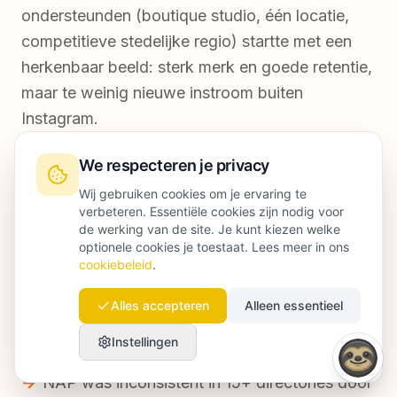
ondersteunden (boutique studio, één locatie,
competitieve stedelijke regio) startte met een
herkenbaar beeld: sterk merk en goede retentie,
maar te weinig nieuwe instroom buiten
Instagram.
We respecteren je privacy
Startpunt (week 0)
Wij gebruiken cookies om je ervaring te
verbeteren. Essentiële cookies zijn nodig voor
de werking van de site. Je kunt kiezen welke
GBP had onjuiste secundaire categorieën en
optionele cookies je toestaat. Lees meer in ons
vrijwel geen services ingevuld
cookiebeleid
.
Website had één algemene “Lessen”-pagina
Alles accepteren
Alleen essentieel
met een roosterwidget; geen aparte les-
Instellingen
landingspagina’s
NAP was inconsistent in 15+ directories door