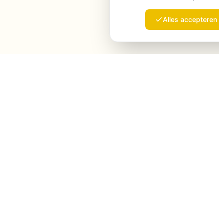
Alles accepteren
Launchmind
Launchmind schrijft en publiceert authentieke
artikelen op je blog, volledig op autopilot.
Geranked door Google, geciteerd door ChatGPT,
Claude & Perplexity.
LinkedIn
Instagram
WhatsApp