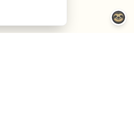
VERGELIJKINGEN
BEDRIJF
VS Semrush
Over Ons
VS Jasper AI
Contact
VS Surfer SEO
Agency
VS Frase.io
Privacy
VS Inspace.io
Voorwaarden
VS Outrank
Cookies