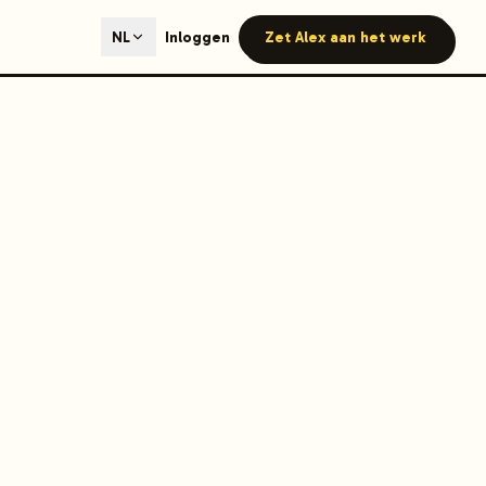
ted content generation with GEO optimization built-in.
Inloggen
Zet Alex aan het werk
NL
our site.
hmind on Instagram
Like Launchmind on Facebook