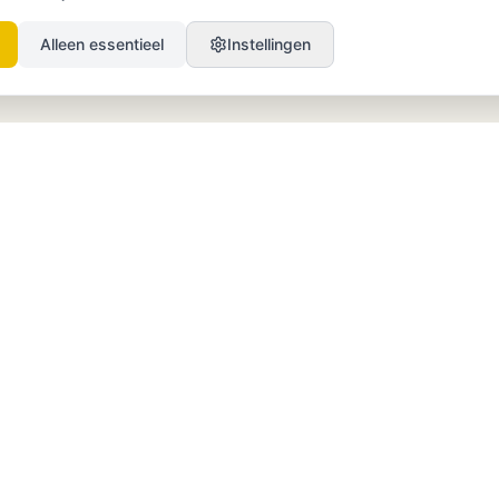
Alleen essentieel
Instellingen
PRODUCT
BRONNEN
SEO
Blog
GEO
Success Stories
Alex on Autopilot
Integraties