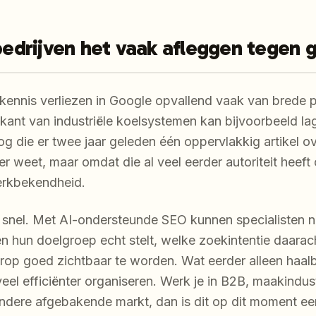
drijven het vaak afleggen tegen g
kennis verliezen in Google opvallend vaak van brede pu
ikant van industriële koelsystemen kan bijvoorbeeld l
g die er twee jaar geleden één oppervlakkig artikel ov
er weet, maar omdat die al veel eerder autoriteit hee
erkbekendheid.
 snel. Met AI-ondersteunde SEO kunnen specialisten n
n hun doelgroep echt stelt, welke zoekintentie daarach
rop goed zichtbaar te worden. Wat eerder alleen haal
eel efficiënter organiseren. Werk je in B2B, maakindust
andere afgebakende markt, dan is dit op dit moment ee