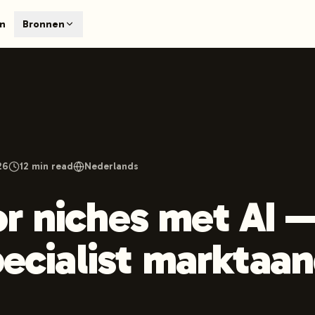
T
en
Bronnen
earch engines like ChatGPT, Claude, and Perplexity. Automa
te optimized content automatically. Published directly to y
ants. The future of search visibility.
n 48 hours.
 on LinkedIn
Watch Launchmind on YouTube
Follow Launc
26
12
min read
Nederlands
r niches met AI 
pecialist marktaan