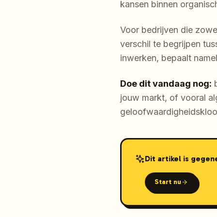
kansen binnen organisc
Voor bedrijven die zowel
verschil te begrijpen tu
inwerken, bepaalt nameli
Doe dit vandaag nog:
b
jouw markt, of vooral a
geloofwaardigheidskloof
Dit artikel is gege
Start nu