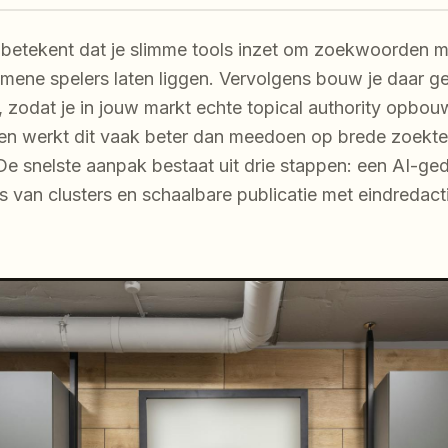
betekent dat je slimme tools inzet om zoekwoorden m
gemene spelers laten liggen. Vervolgens bouw je daar g
 zodat je in jouw markt echte topical authority opbou
kten werkt dit vaak beter dan meedoen op brede zoekt
De snelste aanpak bestaat uit drie stappen: een AI-ge
 van clusters en schaalbare publicatie met eindredact