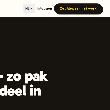
ted content generation with GEO optimization built-in.
Inloggen
Zet Alex aan het werk
NL
our site.
hmind on Instagram
Like Launchmind on Facebook
— zo pak
deel in