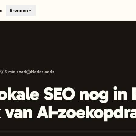
T
en
Bronnen
earch engines like ChatGPT, Claude, and Perplexity. Automa
te optimized content automatically. Published directly to y
ants. The future of search visibility.
n 48 hours.
 on LinkedIn
Watch Launchmind on YouTube
Follow Launc
13
min read
Nederlands
okale SEO nog in 
k van AI-zoekopdr