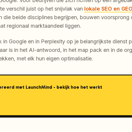
ij Google. Voor bedrijven die zich richten op een afge
e verschil juist op het snijvlak van
lokale SEO en GEO
en die beide disciplines begrijpen, bouwen voorsprong
aat regionaal marktaandeel liggen.
 in Google en in Perplexity op je belangrijkste dienst 
tbaar is in het AI-antwoord, in het map pack en in de or
lekken, met elk hun eigen optimalisatie.
nereerd met LaunchMind - bekijk hoe het werkt