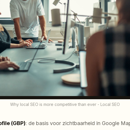
Why local SEO is more competitive than ever - Local SEO
file (GBP)
: de basis voor zichtbaarheid in Google Ma