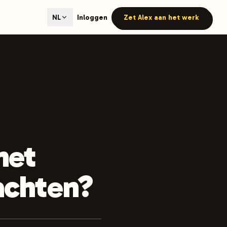
ted content generation with GEO optimization built-in.
Inloggen
Zet Alex aan het werk
NL
our site.
hmind on Instagram
Like Launchmind on Facebook
het
achten?