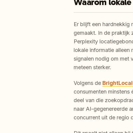
Waarom lokale 
Er blijft een hardnekki
gemaakt. In de praktijk 
Perplexity locatiegebon
lokale informatie allee
signalen nodig om met v
meteen sterker.
Volgens de
BrightLoca
consumenten minstens é
deel van die zoekopdrach
naar AI-gegenereerde an
concurrent uit de regio d