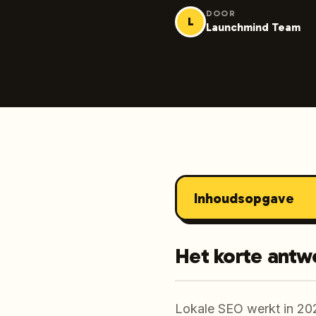
DOOR
L
Launchmind Team
Inhoudsopgave
Het korte antw
Lokale SEO werkt in 202