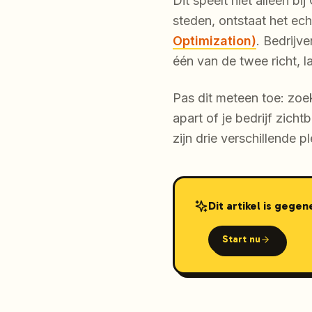
Dit speelt niet alleen b
steden, ontstaat het echt
Optimization)
. Bedrijv
één van de twee richt, l
Pas dit meteen toe: zoek
apart of je bedrijf zich
zijn drie verschillende p
Dit artikel is gege
Start nu