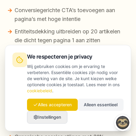
Conversiegerichte CTA’s toevoegen aan
pagina’s met hoge intentie
Entiteitsdekking uitbreiden op 20 artikelen
die dicht tegen pagina 1 aan zitten
Interne links verbeteren vanuit commerciële
We respecteren je privacy
pagina’s naar ondersteunende content
Wij gebruiken cookies om je ervaring te
verbeteren. Essentiële cookies zijn nodig voor
12 nieuwe artikelen publiceren volgens de
de werking van de site. Je kunt kiezen welke
best converterende structuur
optionele cookies je toestaat. Lees meer in ons
cookiebeleid
.
Alles accepteren
Alleen essentieel
Uitkomst
Instellingen
Een geloofwaardig resultaat na één kwartaal: