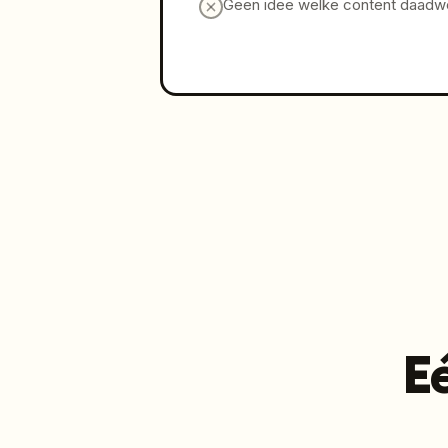
Geen idee welke content daadwer
E