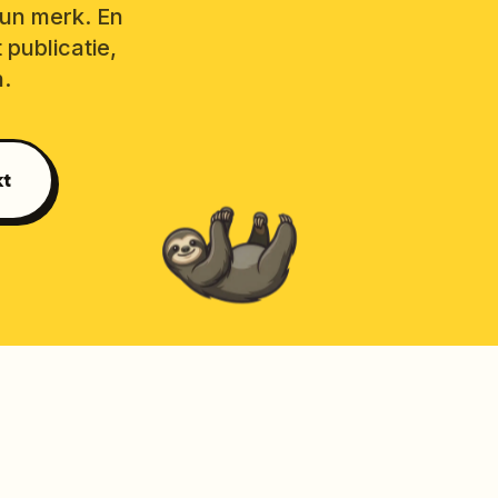
hun merk. En
 publicatie,
n.
kt