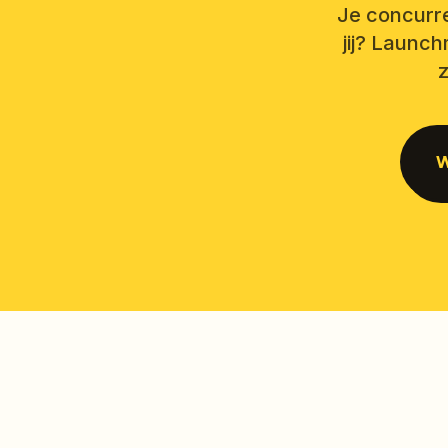
Je concurre
jij? Launch
z
W