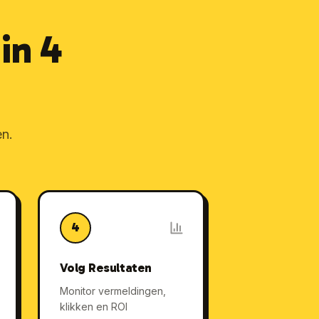
in 4
en.
4
Volg Resultaten
Monitor vermeldingen,
klikken en ROI