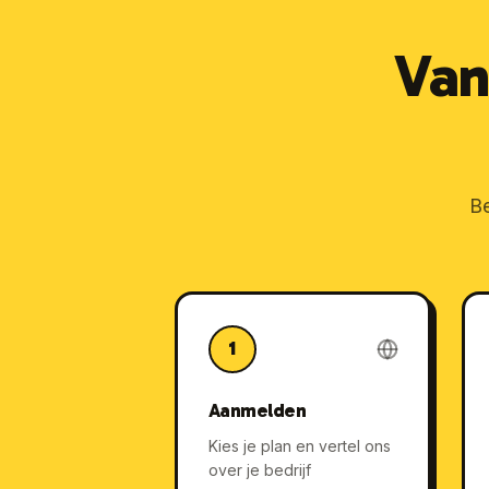
Van
Be
1
Aanmelden
Kies je plan en vertel ons
over je bedrijf