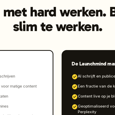
 met hard werken. 
slim te werken.
De Launchmind ma
schrijven
AI schrijft en publi
voor matige content
Een fractie van de 
taten
Content live op je 
hines
Geoptimaliseerd vo
Perplexity