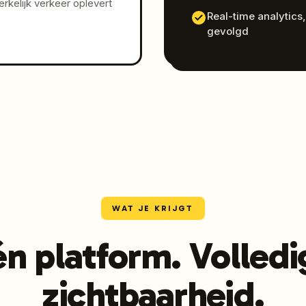
kelijk verkeer oplevert
Real-time analytics,
gevolgd
WAT JE KRIJGT
én platform. Volledi
zichtbaarheid.