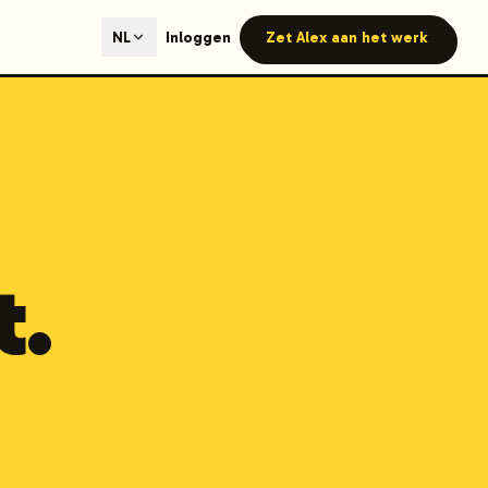
ted content generation with GEO optimization built-in.
Inloggen
Zet Alex aan het werk
NL
our site.
hmind on Instagram
Like Launchmind on Facebook
t.