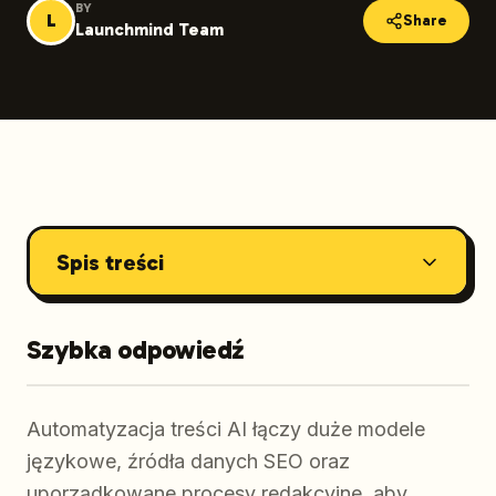
BY
L
Share
Launchmind Team
Spis treści
Szybka odpowiedź
Automatyzacja treści AI łączy duże modele
językowe, źródła danych SEO oraz
uporządkowane procesy redakcyjne, aby