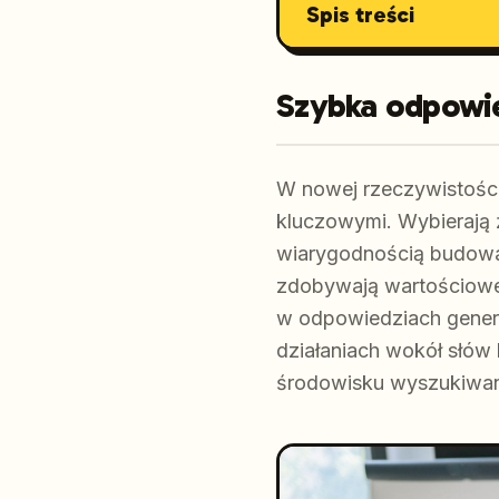
Spis treści
Szybka odpowi
W nowej rzeczywistości 
kluczowymi. Wybierają ź
wiarygodnością budowaną
zdobywają wartościowe 
w odpowiedziach genero
działaniach wokół słów
środowisku wyszukiwani