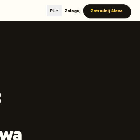
ted content generation with GEO optimization built-in.
Zaloguj
Zatrudnij Alexa
PL
our site.
hmind on Instagram
Like Launchmind on Facebook
t
owa