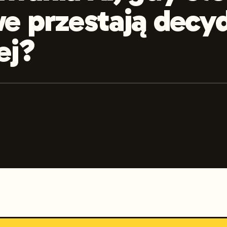
e przestają decy
ej?