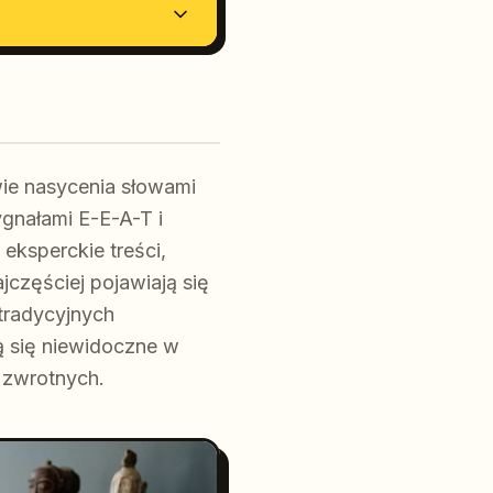
wie nasycenia słowami
ygnałami E-E-A-T i
eksperckie treści,
częściej pojawiają się
tradycyjnych
ą się niewidoczne w
 zwrotnych.