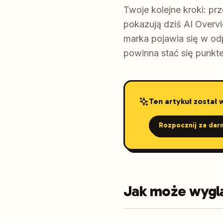
Twoje kolejne kroki: pr
pokazują dziś AI Overv
marka pojawia się w odp
powinna stać się punkt
Ten artykuł został
Rozpocznij za dar
Jak może wyglą