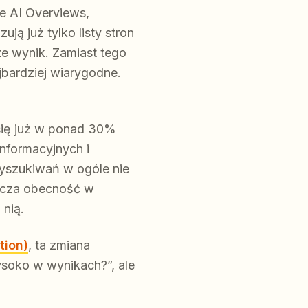
e AI Overviews,
ją już tylko listy stron
e wynik. Zamiast tego
jbardziej wiarygodne.
 się już w ponad 30%
nformacyjnych i
wyszukiwań w ogóle nie
nacza obecność w
 nią.
tion)
, ta zmiana
ysoko w wynikach?”, ale