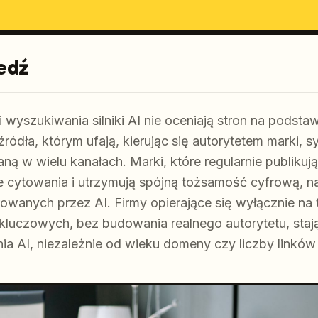
edź
wyszukiwania silniki AI nie oceniają stron na podsta
ródła, którym ufają, kierując się autorytetem marki, s
 w wielu kanałach. Marki, które regularnie publikują 
cytowania i utrzymują spójną tożsamość cyfrową, naj
wanych przez AI. Firmy opierające się wyłącznie na 
 kluczowych, bez budowania realnego autorytetu, staj
a AI, niezależnie od wieku domeny czy liczby linków