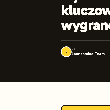
kluczow
wygran
BY
L
Launchmind Team