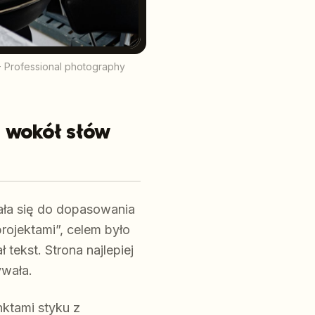
- Professional photography
ż wokół słów
ała się do dopasowania
rojektami”, celem było
tekst. Strona najlepiej
ywała.
nktami styku z