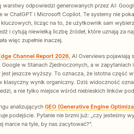
ę warstwy odpowiedzi generowanych przez AI: Googl
e w ChatGPT i Microsoft Copilot. Te systemy nie pokazu
luczowych, licząc na to, że użytkownik sam wybierz
 i cytują niewielką liczbę źródeł, które uznają za na
ła więc zupełnie inaczej.
tEdge Channel Report 2026
, AI Overviews pojawiają
Google w Stanach Zjednoczonych, a w zapytaniach i
ł jest jeszcze wyższy. To oznacza, że istotna część 
 w klasyczny wynik organiczny. Dziś widoczność oz
i, a nie tylko miejsce wśród niebieskich linków pod
ngu analizujących
GEO (Generative Engine Optimiza
uje podejście. Pytanie nie brzmi już: „czy jesteśmy w
zej marce na tyle, by nas zacytować?”.