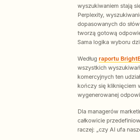
wyszukiwaniem stają si
Perplexity, wyszukiwani
dopasowanych do słów k
tworzą gotową odpowiedź
Sama logika wyboru dzia
Według
raportu Brigh
wszystkich wyszukiwań 
komercyjnych ten udzia
kończy się kliknięciem
wygenerowanej odpowiedz
Dla managerów marketi
całkowicie przedefiniow
raczej: „czy AI ufa nas