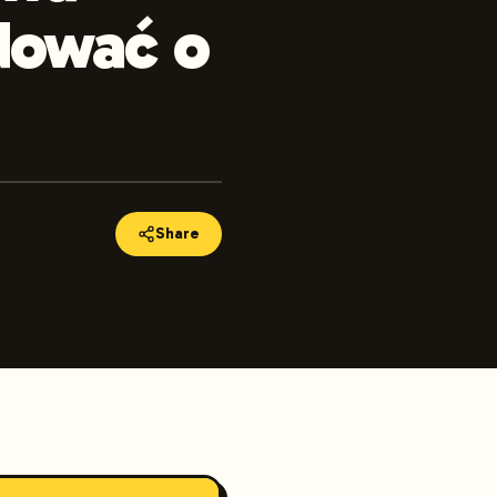
dować o
Share