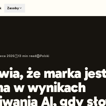
T
k
Zasoby
earch engines like ChatGPT, Claude, and Perplexity. Automa
te optimized content automatically. Published directly to y
ants. The future of search visibility.
n 48 hours.
 on LinkedIn
Watch Launchmind on YouTube
Follow Launc
rwca 2026
13
min read
Polski
wia, że marka jes
na w wynikach
wania AI, gdy sł