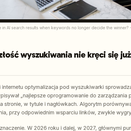
e in AI search results when keywords no longer decide the winner? 
łość wyszukiwania nie kręci się ju
ii internetu optymalizacja pod wyszukiwarki sprowadz
wpisywał „najlepsze oprogramowanie do zarządzania p
a stronie, w tytule i nagłówkach. Algorytm porównywał 
ia, przy odpowiednim wsparciu linków, zwykle wygr
znaczenie. W 2026 roku i dalej, w 2027, głównymi pu