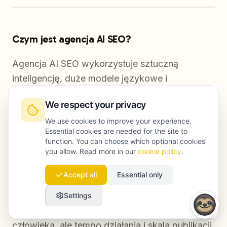
Czym jest agencja AI SEO?
Agencja AI SEO wykorzystuje sztuczną
inteligencję, duże modele językowe i
zautomatyzowane procesy tworzenia treści,
We respect your privacy
aby produkować, optymalizować i
We use cookies to improve your experience.
dystrybuować content SEO na dużą skalę. W
Essential cookies are needed for the site to
odróżnieniu od tradycyjnych agencji, które
function. You can choose which optional cookies
opierają się głównie na pracy copywriterów i
you allow. Read more in our
cookie policy
.
ręcznych procesach, agencja AI SEO łączy
Accept all
Essential only
badanie tematu, generowanie treści i
optymalizację GEO w jednym systemie.
Settings
Kierunek strategiczny pozostaje po stronie
człowieka, ale tempo działania i skala publikacji