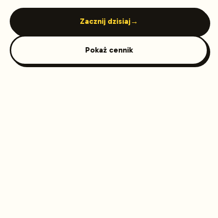
Zacznij dzisiaj
→
Pokaż cennik