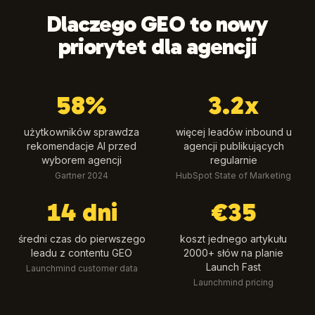
Dlaczego GEO to nowy
priorytet dla agencji
58%
3.2x
użytkowników sprawdza
więcej leadów inbound u
rekomendacje AI przed
agencji publikujących
wyborem agencji
regularnie
Gartner 2024
HubSpot State of Marketing
14 dni
€35
średni czas do pierwszego
koszt jednego artykułu
leadu z contentu GEO
2000+ słów na planie
Launch Fast
Launchmind customer data
Launchmind pricing