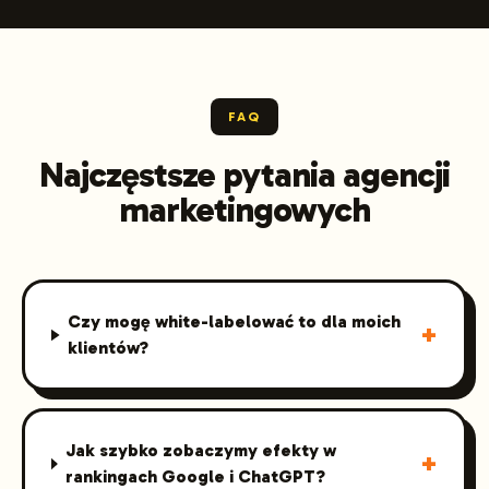
FAQ
Najczęstsze pytania agencji
marketingowych
Czy mogę white-labelować to dla moich
+
klientów?
Jak szybko zobaczymy efekty w
+
rankingach Google i ChatGPT?