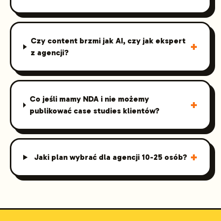
Czy content brzmi jak AI, czy jak ekspert
+
z agencji?
Co jeśli mamy NDA i nie możemy
+
publikować case studies klientów?
+
Jaki plan wybrać dla agencji 10-25 osób?